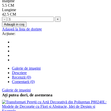
Înălţime
5.5 CM
Lungime
42.5 CM
-
+
Adaugă in coş
Adaugă la lista de dorințe
Acțiune:
Galerie de imagini
Descriere
Recenzii (0)
Comentarii (0)
Galerie de imagini
Ați putea dori, de asemenea