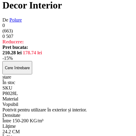
Decor Interior
De
Polure
0
(663)
0
507
Reducere:
Pret bucata:
210.28
lei
178.74
lei
-15%
Cere întrebare
stare
În stoc
SKU
P8028L
Material
Vopsibil
Potrivit pentru utilizare în exterior și interior.
Densitate
Între 150-200 KG/m³
Lăţime
24.2 CM