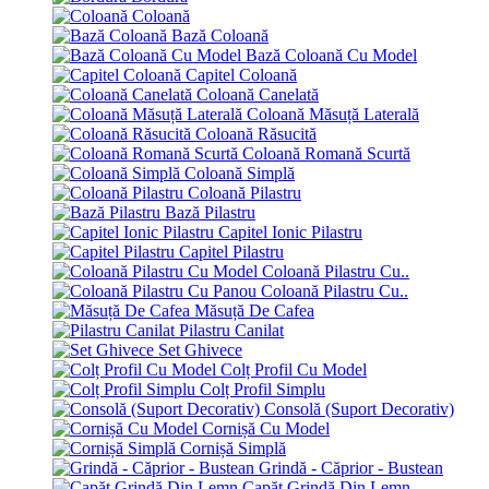
Coloană
Bază Coloană
Bază Coloană Cu Model
Capitel Coloană
Coloană Canelată
Coloană Măsuță Laterală
Coloană Răsucită
Coloană Romană Scurtă
Coloană Simplă
Coloană Pilastru
Bază Pilastru
Capitel Ionic Pilastru
Capitel Pilastru
Coloană Pilastru Cu..
Coloană Pilastru Cu..
Măsuță De Cafea
Pilastru Canilat
Set Ghivece
Colț Profil Cu Model
Colț Profil Simplu
Consolă (Suport Decorativ)
Cornișă Cu Model
Cornișă Simplă
Grindă - Căprior - Bustean
Capăt Grindă Din Lemn