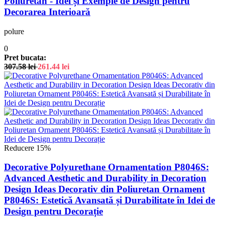
Poliuretan - Idei și Exemple de Design pentru
Decorarea Interioară
polure
0
Pret bucata:
307.58
lei
261.44
lei
Reducere 15%
Decorative Polyurethane Ornamentation P8046S:
Advanced Aesthetic and Durability in Decoration
Design Ideas Decorativ din Poliuretan Ornament
P8046S: Estetică Avansată și Durabilitate în Idei de
Design pentru Decorație