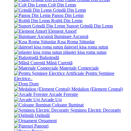
Colț Din Lemn
Grindă Din Lemn
Panou Din Lemn
Rotiță Din Lemn
Suport Grindă Din Lemn
Element Amorf
Iluminare Ascunsă
Kısa Roma Sütunlar
dairesel kisa roma sutun
pilaster kisa roma sutun
Balustradă
Mână Curentă
Materiale Comerciale
Pentru Șeminee
Electrice..
Dom
Medalion (Element Central)
Arcade Ferestre
Arcade Uși
Coloane Iluminat
Șemineu Electric Decorativ
Oglindă
Ornament
Panouri