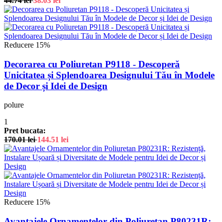
44.74
lei
38.03
lei
Reducere 15%
Decorarea cu Poliuretan P9118 - Descoperă
Unicitatea și Splendoarea Designului Tău în Modele
de Decor și Idei de Design
polure
1
Pret bucata:
170.01
lei
144.51
lei
Reducere 15%
Avantajele Ornamentelor din Poliuretan P80231R: