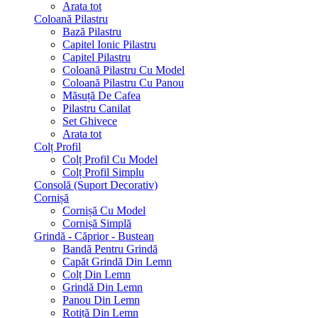
Arata tot
Coloană Pilastru
Bază Pilastru
Capitel Ionic Pilastru
Capitel Pilastru
Coloană Pilastru Cu Model
Coloană Pilastru Cu Panou
Măsuță De Cafea
Pilastru Canilat
Set Ghivece
Arata tot
Colț Profil
Colț Profil Cu Model
Colț Profil Simplu
Consolă (Suport Decorativ)
Cornișă
Cornișă Cu Model
Cornișă Simplă
Grindă - Căprior - Bustean
Bandă Pentru Grindă
Capăt Grindă Din Lemn
Colț Din Lemn
Grindă Din Lemn
Panou Din Lemn
Rotiță Din Lemn