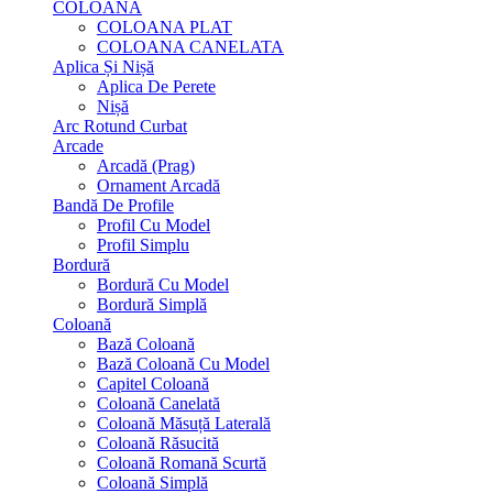
COLOANA
COLOANA PLAT
COLOANA CANELATA
Aplica Și Nișă
Aplica De Perete
Nișă
Arc Rotund Curbat
Arcade
Arcadă (Prag)
Ornament Arcadă
Bandă De Profile
Profil Cu Model
Profil Simplu
Bordură
Bordură Cu Model
Bordură Simplă
Coloană
Bază Coloană
Bază Coloană Cu Model
Capitel Coloană
Coloană Canelată
Coloană Măsuță Laterală
Coloană Răsucită
Coloană Romană Scurtă
Coloană Simplă