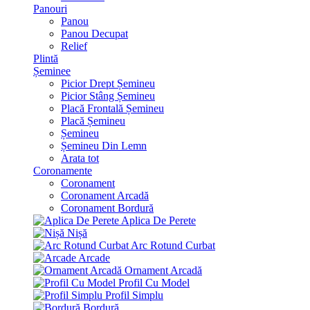
Panouri
Panou
Panou Decupat
Relief
Plintă
Șeminee
Picior Drept Șemineu
Picior Stâng Șemineu
Placă Frontală Șemineu
Placă Șemineu
Șemineu
Șemineu Din Lemn
Arata tot
Coronamente
Coronament
Coronament Arcadă
Coronament Bordură
Aplica De Perete
Nișă
Arc Rotund Curbat
Arcade
Ornament Arcadă
Profil Cu Model
Profil Simplu
Bordură