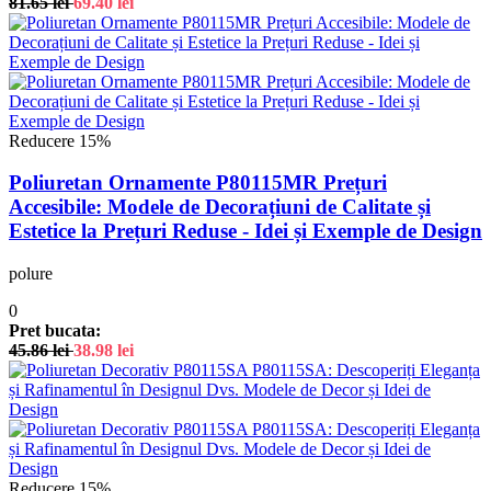
81.65
lei
69.40
lei
Reducere 15%
Poliuretan Ornamente P80115MR Prețuri
Accesibile: Modele de Decorațiuni de Calitate și
Estetice la Prețuri Reduse - Idei și Exemple de Design
polure
0
Pret bucata:
45.86
lei
38.98
lei
Reducere 15%