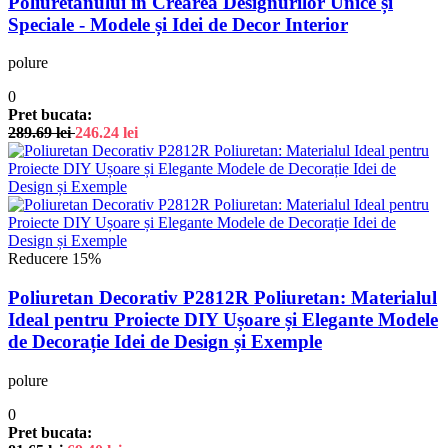
Poliuretanului în Crearea Designurilor Unice și
Speciale - Modele și Idei de Decor Interior
polure
0
Pret bucata:
289.69
lei
246.24
lei
Reducere 15%
Poliuretan Decorativ P2812R Poliuretan: Materialul
Ideal pentru Proiecte DIY Ușoare și Elegante Modele
de Decorație Idei de Design și Exemple
polure
0
Pret bucata: