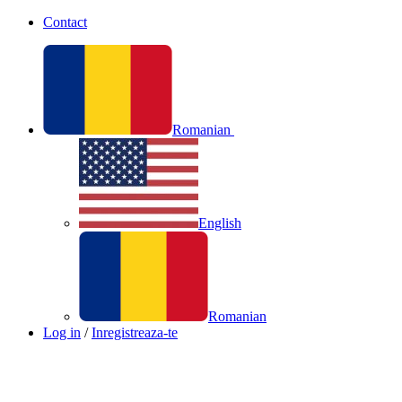
Contact
Romanian
English
Romanian
Log in
/
Inregistreaza-te