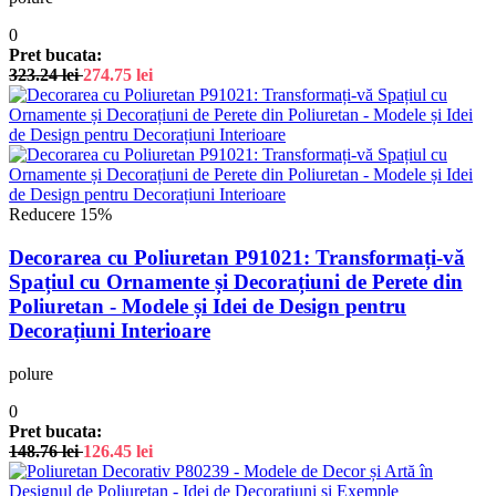
0
Pret bucata:
323.24
lei
274.75
lei
Reducere 15%
Decorarea cu Poliuretan P91021: Transformați-vă
Spațiul cu Ornamente și Decorațiuni de Perete din
Poliuretan - Modele și Idei de Design pentru
Decorațiuni Interioare
polure
0
Pret bucata:
148.76
lei
126.45
lei