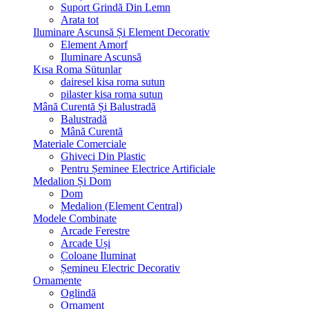
Suport Grindă Din Lemn
Arata tot
Iluminare Ascunsă Și Element Decorativ
Element Amorf
Iluminare Ascunsă
Kısa Roma Sütunlar
dairesel kisa roma sutun
pilaster kisa roma sutun
Mână Curentă Și Balustradă
Balustradă
Mână Curentă
Materiale Comerciale
Ghiveci Din Plastic
Pentru Șeminee Electrice Artificiale
Medalion Și Dom
Dom
Medalion (Element Central)
Modele Combinate
Arcade Ferestre
Arcade Uși
Coloane Iluminat
Șemineu Electric Decorativ
Ornamente
Oglindă
Ornament