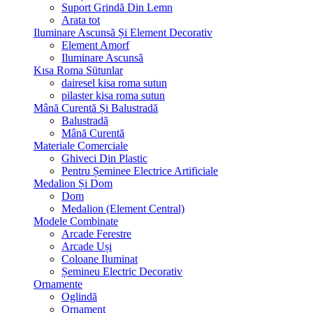
Suport Grindă Din Lemn
Arata tot
Iluminare Ascunsă Și Element Decorativ
Element Amorf
Iluminare Ascunsă
Kısa Roma Sütunlar
dairesel kisa roma sutun
pilaster kisa roma sutun
Mână Curentă Și Balustradă
Balustradă
Mână Curentă
Materiale Comerciale
Ghiveci Din Plastic
Pentru Șeminee Electrice Artificiale
Medalion Și Dom
Dom
Medalion (Element Central)
Modele Combinate
Arcade Ferestre
Arcade Uși
Coloane Iluminat
Șemineu Electric Decorativ
Ornamente
Oglindă
Ornament