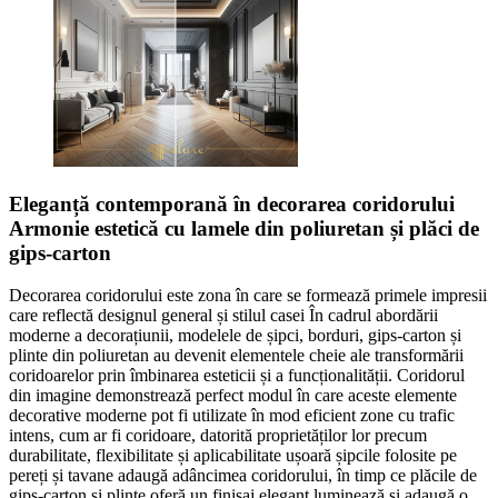
Eleganță contemporană în decorarea coridorului
Armonie estetică cu lamele din poliuretan și plăci de
gips-carton
Decorarea coridorului este zona în care se formează primele impresii
care reflectă designul general și stilul casei În cadrul abordării
moderne a decorațiunii, modelele de șipci, borduri, gips-carton și
plinte din poliuretan au devenit elementele cheie ale transformării
coridoarelor prin îmbinarea esteticii și a funcționalității. Coridorul
din imagine demonstrează perfect modul în care aceste elemente
decorative moderne pot fi utilizate în mod eficient zone cu trafic
intens, cum ar fi coridoare, datorită proprietăților lor precum
durabilitate, flexibilitate și aplicabilitate ușoară șipcile folosite pe
pereți și tavane adaugă adâncimea coridorului, în timp ce plăcile de
gips-carton și plinte oferă un finisaj elegant luminează și adaugă o