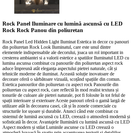
Rock Panel Iluminare cu lumină ascunsă cu LED
Rock Rock Panou din poliuretan
Rock Panel Led Hidden Light Iluminat Estetica in decor cu panouri
din poliuretan Rock Look Iluminatul, care este unul dintre
elementele indispensabile ale decorului, joaca un rol important in
cresterea ambiantei si a valorii estetice a spatiilor Iluminatul LED cu
lumina ascunsa combinat cu panourile din poliuretan aspect rock
aduce împreună atât eleganța aspectului pietrei naturale, cât și
tehnicile moderne de iluminat. Această soluție inovatoare de
decorare oferă o sărbătoare vizuală, scoțând spațiile din comun.
Estetica panourilor din poliuretan cu aspect rock Panourile din
poliuretan cu aspect rock, care reflectă în mod realist textura și
tonurile de culoare ale pietrei naturale, pot fi folosite în tot felul de
spații interioare și exterioare Aceste panouri oferă o gamă largă de
utilizare atât în decorarea casei, cât și în zonele comerciale cu
structurile lor ușoare și durabile. Atunci când este combinat cu
sistemul de lumină ascunsă cu LED, creează o atmosferă modernă și
sofisticată în decor. Avantajele Iluminării cu lumină ascunsă cu LED
Aspect modern și stilat Luminile ascunse cu LED creează o
atmosferă luxoasă în spațiu prin accentuarea texturii și detaliilor