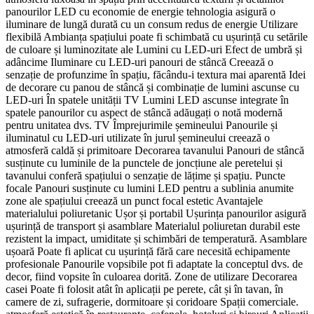
panourilor LED cu economie de energie tehnologia asigură o
iluminare de lungă durată cu un consum redus de energie Utilizare
flexibilă Ambianța spațiului poate fi schimbată cu ușurință cu setările
de culoare și luminozitate ale Lumini cu LED-uri Efect de umbră și
adâncime Iluminare cu LED-uri panouri de stâncă Creează o
senzație de profunzime în spațiu, făcându-i textura mai aparentă Idei
de decorare cu panou de stâncă și combinație de lumini ascunse cu
LED-uri În spatele unității TV Lumini LED ascunse integrate în
spatele panourilor cu aspect de stâncă adăugați o notă modernă
pentru unitatea dvs. TV Împrejurimile șemineului Panourile și
iluminatul cu LED-uri utilizate în jurul șemineului creează o
atmosferă caldă și primitoare Decorarea tavanului Panouri de stâncă
susținute cu luminile de la punctele de joncțiune ale peretelui și
tavanului conferă spațiului o senzație de lățime și spațiu. Puncte
focale Panouri susținute cu lumini LED pentru a sublinia anumite
zone ale spațiului creează un punct focal estetic Avantajele
materialului poliuretanic Ușor și portabil Ușurința panourilor asigură
ușurință de transport și asamblare Materialul poliuretan durabil este
rezistent la impact, umiditate și schimbări de temperatură. Asamblare
ușoară Poate fi aplicat cu ușurință fără care necesită echipamente
profesionale Panourile vopsibile pot fi adaptate la conceptul dvs. de
decor, fiind vopsite în culoarea dorită. Zone de utilizare Decorarea
casei Poate fi folosit atât în aplicații pe perete, cât și în tavan, în
camere de zi, sufragerie, dormitoare și coridoare Spații comerciale.