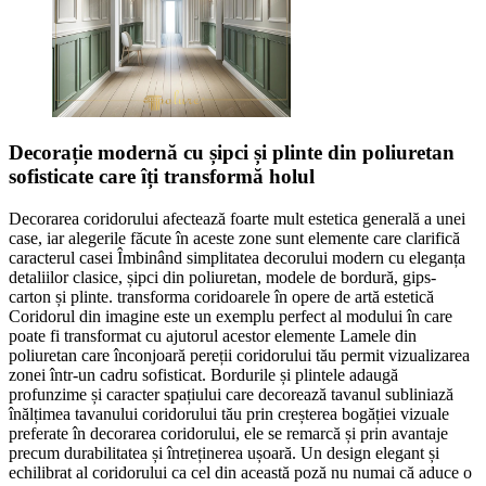
Decorație modernă cu șipci și plinte din poliuretan
sofisticate care îți transformă holul
Decorarea coridorului afectează foarte mult estetica generală a unei
case, iar alegerile făcute în aceste zone sunt elemente care clarifică
caracterul casei Îmbinând simplitatea decorului modern cu eleganța
detaliilor clasice, șipci din poliuretan, modele de bordură, gips-
carton și plinte. transforma coridoarele în opere de artă estetică
Coridorul din imagine este un exemplu perfect al modului în care
poate fi transformat cu ajutorul acestor elemente Lamele din
poliuretan care înconjoară pereții coridorului tău permit vizualizarea
zonei într-un cadru sofisticat. Bordurile și plintele adaugă
profunzime și caracter spațiului care decorează tavanul subliniază
înălțimea tavanului coridorului tău prin creșterea bogăției vizuale
preferate în decorarea coridorului, ele se remarcă și prin avantaje
precum durabilitatea și întreținerea ușoară. Un design elegant și
echilibrat al coridorului ca cel din această poză nu numai că aduce o