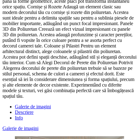
până la forme geometrice, aceste plăci pot transforma instantaneu
orice spațiu. Cornișe și Rozete Adaugă un element clasic sau
modern decorului tău cu cornișe și rozete din poliuretan. Acestea
sunt ideale pentru a delimita spațiile sau pentru a sublinia piesele de
mobilier importante, adăugând un punct focal impresionant. Panele
3D din Poliuretan Creează un efect vizual impresionant cu panele
3D din poliuretan. Acestea adaugă profunzime și caracter pereților,
putând fi vopsite în orice culoare pentru a se asorta perfect cu
decorul camerei tale. Coloane și Pilastri Pentru un element
arhitectural distinct, alege coloanele și pilastrii din poliuretan.
Acestea pot defini spații deschise, adăugând stil și eleganță decorului
tău interior. Cum să Alegi Decorul de Perete din Poliuretan Potrivit
Alegerea decorului de perete din poliuretan trebuie să se bazeze pe
stilul personal, schema de culori a camerei și efectul dorit. Este
esențial să iei în considerare dimensiunea și forma spațiului, precum
și alte elemente de decor existente. Experimentând cu diferite
modele și texturi, vei găsi combinația perfectă care să îmbogățească
spațiul tău.
Galerie de imagini
Descriere
Info
Galerie de imagini