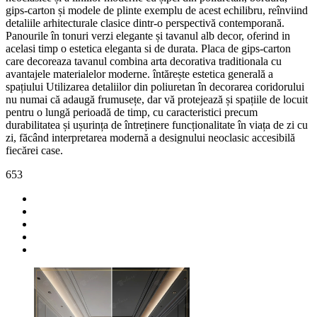
gips-carton și modele de plinte exemplu de acest echilibru, reînviind
detaliile arhitecturale clasice dintr-o perspectivă contemporană.
Panourile în tonuri verzi elegante și tavanul alb decor, oferind in
acelasi timp o estetica eleganta si de durata. Placa de gips-carton
care decoreaza tavanul combina arta decorativa traditionala cu
avantajele materialelor moderne. întărește estetica generală a
spațiului Utilizarea detaliilor din poliuretan în decorarea coridorului
nu numai că adaugă frumusețe, dar vă protejează și spațiile de locuit
pentru o lungă perioadă de timp, cu caracteristici precum
durabilitatea și ușurința de întreținere funcționalitate în viața de zi cu
zi, făcând interpretarea modernă a designului neoclasic accesibilă
fiecărei case.
653