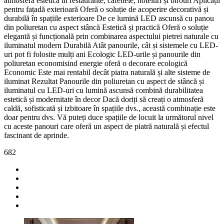
atmosferă estetică în restaurante, cafenele, hoteluri și birouri Aplicații
pentru fațadă exterioară Oferă o soluție de acoperire decorativă și
durabilă în spațiile exterioare De ce lumină LED ascunsă cu panou
din poliuretan cu aspect stâncă Estetică și practică Oferă o soluție
elegantă și funcțională prin combinarea aspectului pietrei naturale cu
iluminatul modern Durabilă Atât panourile, cât și sistemele cu LED-
uri pot fi folosite mulți ani Ecologic LED-urile și panourile din
poliuretan economisind energie oferă o decorare ecologică
Economic Este mai rentabil decât piatra naturală și alte sisteme de
iluminat Rezultat Panourile din poliuretan cu aspect de stâncă și
iluminatul cu LED-uri cu lumină ascunsă combină durabilitatea
estetică și modernitate în decor Dacă doriți să creați o atmosferă
caldă, sofisticată și izbitoare în spațiile dvs., această combinație este
doar pentru dvs. Vă puteți duce spațiile de locuit la următorul nivel
cu aceste panouri care oferă un aspect de piatră naturală și efectul
fascinant de aprinde.
682