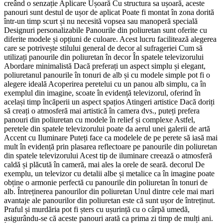
creând o senzație Aplicare Ușoară Cu structura sa ușoară, aceste
panouri sunt destul de ușor de aplicat Poate fi montat în zona dorită
într-un timp scurt și nu necesită vopsea sau manoperă specială
Designuri personalizabile Panourile din poliuretan sunt oferite cu
diferite modele și opțiuni de culoare. Acest lucru facilitează alegerea
care se potrivește stilului general de decor al sufrageriei Cum să
utilizați panourile din poliuretan în decor În spatele televizorului
Abordare minimalistă Dacă preferați un aspect simplu și elegant,
poliuretanul panourile în tonuri de alb și cu modele simple pot fi o
alegere ideală Acoperirea peretelui cu un panou alb simplu, ca în
exemplul din imagine, scoate în evidență televizorul, oferind în
același timp încăperii un aspect spațios Atingeri artistice Dacă doriți
să creați o atmosferă mai artistică în camera dvs., puteți prefera
panouri din poliuretan cu modele în relief și complexe Astfel,
peretele din spatele televizorului poate da aerul unei galerii de artă
Accent cu Iluminare Puteți face ca modelele de pe perete să iasă mai
mult în evidență prin plasarea reflectoare pe panourile din poliuretan
din spatele televizorului Acest tip de iluminare creează o atmosferă
caldă și plăcută în cameră, mai ales la orele de seară. decorul De
exemplu, un televizor cu detalii albe și metalice ca în imagine poate
obține o armonie perfectă cu panourile din poliuretan în tonuri de
alb. Întreținerea panourilor din poliuretan Unul dintre cele mai mari
avantaje ale panourilor din poliuretan este că sunt ușor de întreținut.
Praful și murdăria pot fi șters cu ușurință cu o cârpă umedă,
asigurându-se că aceste panouri arată ca prima zi timp de mulți ani.