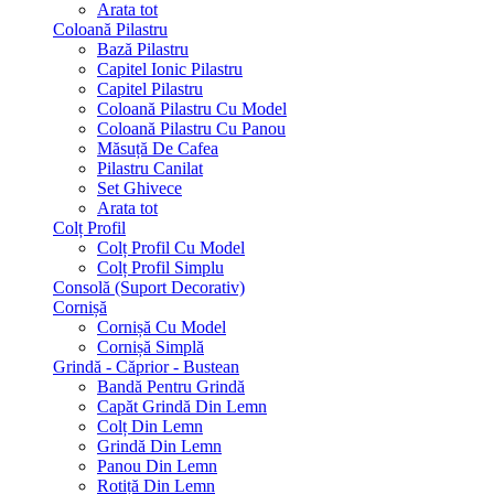
Arata tot
Coloană Pilastru
Bază Pilastru
Capitel Ionic Pilastru
Capitel Pilastru
Coloană Pilastru Cu Model
Coloană Pilastru Cu Panou
Măsuță De Cafea
Pilastru Canilat
Set Ghivece
Arata tot
Colț Profil
Colț Profil Cu Model
Colț Profil Simplu
Consolă (Suport Decorativ)
Cornișă
Cornișă Cu Model
Cornișă Simplă
Grindă - Căprior - Bustean
Bandă Pentru Grindă
Capăt Grindă Din Lemn
Colț Din Lemn
Grindă Din Lemn
Panou Din Lemn
Rotiță Din Lemn