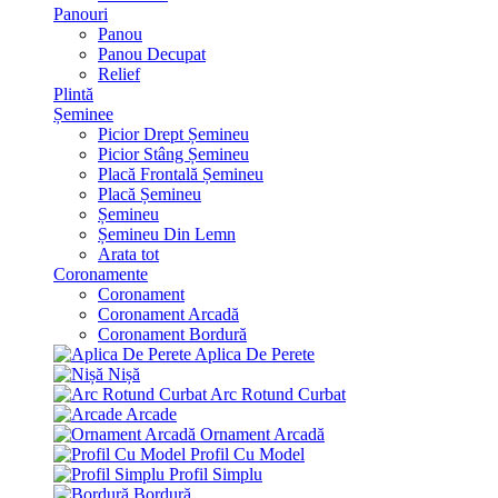
Panouri
Panou
Panou Decupat
Relief
Plintă
Șeminee
Picior Drept Șemineu
Picior Stâng Șemineu
Placă Frontală Șemineu
Placă Șemineu
Șemineu
Șemineu Din Lemn
Arata tot
Coronamente
Coronament
Coronament Arcadă
Coronament Bordură
Aplica De Perete
Nișă
Arc Rotund Curbat
Arcade
Ornament Arcadă
Profil Cu Model
Profil Simplu
Bordură