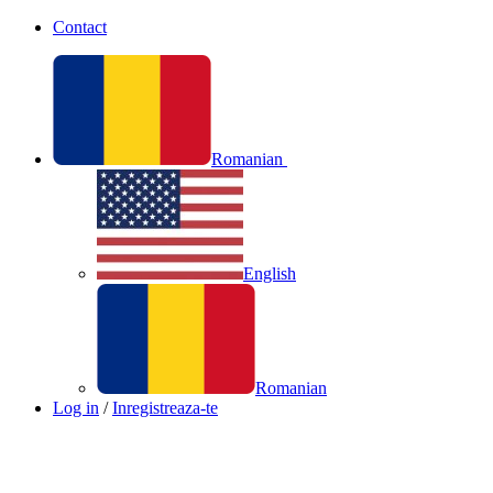
Contact
Romanian
English
Romanian
Log in
/
Inregistreaza-te