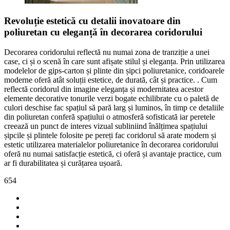
Revoluție estetică cu detalii inovatoare din
poliuretan cu eleganță în decorarea coridorului
Decorarea coridorului reflectă nu numai zona de tranziție a unei
case, ci și o scenă în care sunt afișate stilul și eleganța. Prin utilizarea
modelelor de gips-carton și plinte din șipci poliuretanice, coridoarele
moderne oferă atât soluții estetice, de durată, cât și practice. . Cum
reflectă coridorul din imagine eleganța și modernitatea acestor
elemente decorative tonurile verzi bogate echilibrate cu o paletă de
culori deschise fac spațiul să pară larg și luminos, în timp ce detaliile
din poliuretan conferă spațiului o atmosferă sofisticată iar peretele
creează un punct de interes vizual subliniind înălțimea spațiului
șipcile și plintele folosite pe pereți fac coridorul să arate modern și
estetic utilizarea materialelor poliuretanice în decorarea coridorului
oferă nu numai satisfacție estetică, ci oferă și avantaje practice, cum
ar fi durabilitatea și curățarea ușoară.
654