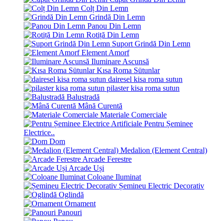
Colț Din Lemn
Grindă Din Lemn
Panou Din Lemn
Rotiță Din Lemn
Suport Grindă Din Lemn
Element Amorf
Iluminare Ascunsă
Kısa Roma Sütunlar
dairesel kisa roma sutun
pilaster kisa roma sutun
Balustradă
Mână Curentă
Materiale Comerciale
Pentru Șeminee
Electrice..
Dom
Medalion (Element Central)
Arcade Ferestre
Arcade Uși
Coloane Iluminat
Șemineu Electric Decorativ
Oglindă
Ornament
Panouri