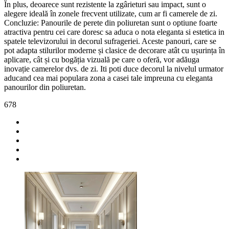
În plus, deoarece sunt rezistente la zgârieturi sau impact, sunt o
alegere ideală în zonele frecvent utilizate, cum ar fi camerele de zi.
Concluzie: Panourile de perete din poliuretan sunt o optiune foarte
atractiva pentru cei care doresc sa aduca o nota eleganta si estetica in
spatele televizorului in decorul sufrageriei. Aceste panouri, care se
pot adapta stilurilor moderne și clasice de decorare atât cu ușurința în
aplicare, cât și cu bogăția vizuală pe care o oferă, vor adăuga
inovație camerelor dvs. de zi. Iti poti duce decorul la nivelul urmator
aducand cea mai populara zona a casei tale impreuna cu eleganta
panourilor din poliuretan.
678