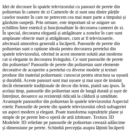
Idei de decorare în spatele televizorului cu panouri de perete din
poliuretan în camere de zi Camerele de zi sunt una dintre părțile
caselor noastre în care ne petrecem cea mai mare parte a timpului și
găzduim oaspeții. Prin urmare, este important să se asigure un
echilibru între estetică și funcționalitate în decorarea camerei de zi.
În special, decorarea elegantă și atrăgătoare a zonelor în care sunt
amplasate obiecte mari și atrăgătoare, cum ar fi televizoarele,
afectează atmosfera generală a încăperii. Panourile de perete din
poliuretan sunt o optiune ideala pentru decorarea peretelui din
spatele televizorului, oferind in acest moment solutii atat moderne
cat si elegante in decorarea livingului. Ce sunt panourile de perete
din poliuretan? Panourile de perete din poliuretan sunt elemente
decorative de acoperire a peretelui cu diverse modele și texturi
produse din material poliuretanic cunoscut pentru structura sa ușoară
și durabilă. Aceste panouri sunt mai ușoare și mai ușor de instalat
decât elementele tradiționale de decor din lemn, piatră sau ipsos. În
același timp, panourile din poliuretan sunt de lungă durată și ușor de
întreținut, deoarece au rezistență ridicată la căldură și umiditate.
Avantajele panourilor din poliuretan în spatele televizorului Aspectul
estetic Panourile de perete din spatele televizorului oferă sufrageriei
un aspect modern și elegant. Poate transforma suprafețele plane și
simple de pe perete într-o operă de artă izbitoare. Textura 3D
Modelele 3D reliefate pe panourile de poliuretan creează adâncime
și dimensiune pe perete. Schimbă percepția asupra lățimii încăperii