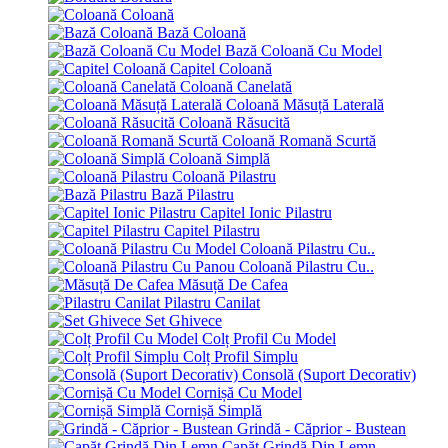
Coloană
Bază Coloană
Bază Coloană Cu Model
Capitel Coloană
Coloană Canelată
Coloană Măsuță Laterală
Coloană Răsucită
Coloană Romană Scurtă
Coloană Simplă
Coloană Pilastru
Bază Pilastru
Capitel Ionic Pilastru
Capitel Pilastru
Coloană Pilastru Cu..
Coloană Pilastru Cu..
Măsuță De Cafea
Pilastru Canilat
Set Ghivece
Colț Profil Cu Model
Colț Profil Simplu
Consolă (Suport Decorativ)
Cornișă Cu Model
Cornișă Simplă
Grindă - Căprior - Bustean
Capăt Grindă Din Lemn