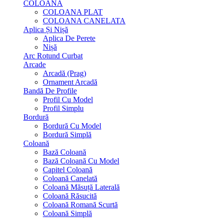
COLOANA
COLOANA PLAT
COLOANA CANELATA
Aplica Și Nișă
Aplica De Perete
Nișă
Arc Rotund Curbat
Arcade
Arcadă (Prag)
Ornament Arcadă
Bandă De Profile
Profil Cu Model
Profil Simplu
Bordură
Bordură Cu Model
Bordură Simplă
Coloană
Bază Coloană
Bază Coloană Cu Model
Capitel Coloană
Coloană Canelată
Coloană Măsuță Laterală
Coloană Răsucită
Coloană Romană Scurtă
Coloană Simplă