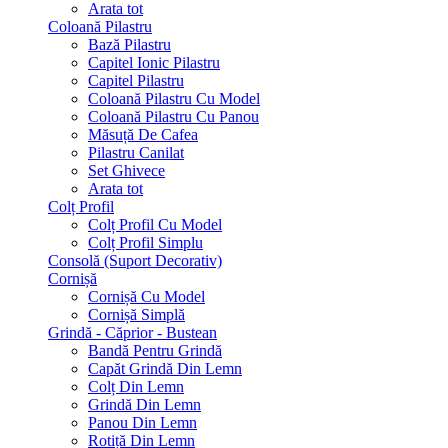
Arata tot
Coloană Pilastru
Bază Pilastru
Capitel Ionic Pilastru
Capitel Pilastru
Coloană Pilastru Cu Model
Coloană Pilastru Cu Panou
Măsuță De Cafea
Pilastru Canilat
Set Ghivece
Arata tot
Colț Profil
Colț Profil Cu Model
Colț Profil Simplu
Consolă (Suport Decorativ)
Cornișă
Cornișă Cu Model
Cornișă Simplă
Grindă - Căprior - Bustean
Bandă Pentru Grindă
Capăt Grindă Din Lemn
Colț Din Lemn
Grindă Din Lemn
Panou Din Lemn
Rotiță Din Lemn