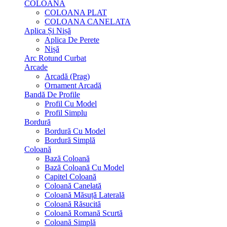
COLOANA
COLOANA PLAT
COLOANA CANELATA
Aplica Și Nișă
Aplica De Perete
Nișă
Arc Rotund Curbat
Arcade
Arcadă (Prag)
Ornament Arcadă
Bandă De Profile
Profil Cu Model
Profil Simplu
Bordură
Bordură Cu Model
Bordură Simplă
Coloană
Bază Coloană
Bază Coloană Cu Model
Capitel Coloană
Coloană Canelată
Coloană Măsuță Laterală
Coloană Răsucită
Coloană Romană Scurtă
Coloană Simplă