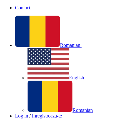
Contact
Romanian
English
Romanian
Log in
/
Inregistreaza-te