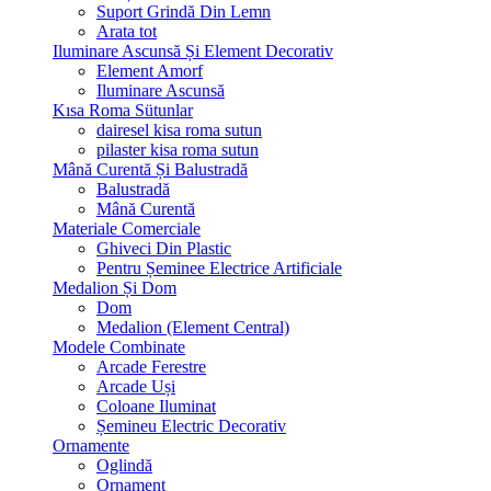
Suport Grindă Din Lemn
Arata tot
Iluminare Ascunsă Și Element Decorativ
Element Amorf
Iluminare Ascunsă
Kısa Roma Sütunlar
dairesel kisa roma sutun
pilaster kisa roma sutun
Mână Curentă Și Balustradă
Balustradă
Mână Curentă
Materiale Comerciale
Ghiveci Din Plastic
Pentru Șeminee Electrice Artificiale
Medalion Și Dom
Dom
Medalion (Element Central)
Modele Combinate
Arcade Ferestre
Arcade Uși
Coloane Iluminat
Șemineu Electric Decorativ
Ornamente
Oglindă
Ornament