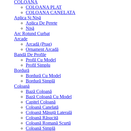
COLOANA
COLOANA PLAT
COLOANA CANELATA
Aplica Și Nișă
Aplica De Perete
Nișă
Arc Rotund Curbat
Arcade
Arcadă (Prag)
Ornament Arcadă
Bandă De Profile
Profil Cu Model
Profil Simplu
Bordură
Bordură Cu Model
Bordură Simplă
Coloană
Bază Coloană
Bază Coloană Cu Model
Capitel Coloană
Coloană Canelată
Coloană Măsuță Laterală
Coloană Răsucită
Coloană Romană Scurtă
Coloană Simplă