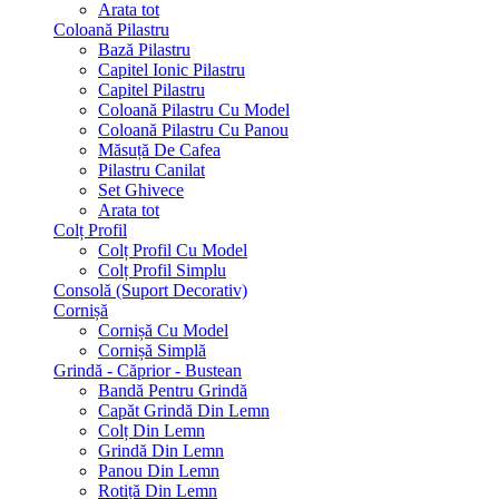
Arata tot
Coloană Pilastru
Bază Pilastru
Capitel Ionic Pilastru
Capitel Pilastru
Coloană Pilastru Cu Model
Coloană Pilastru Cu Panou
Măsuță De Cafea
Pilastru Canilat
Set Ghivece
Arata tot
Colț Profil
Colț Profil Cu Model
Colț Profil Simplu
Consolă (Suport Decorativ)
Cornișă
Cornișă Cu Model
Cornișă Simplă
Grindă - Căprior - Bustean
Bandă Pentru Grindă
Capăt Grindă Din Lemn
Colț Din Lemn
Grindă Din Lemn
Panou Din Lemn
Rotiță Din Lemn