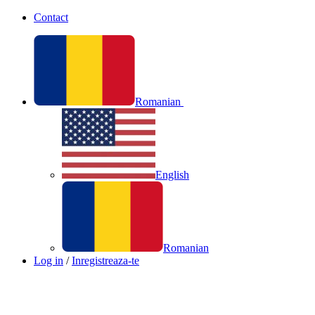
Contact
Romanian
English
Romanian
Log in
/
Inregistreaza-te