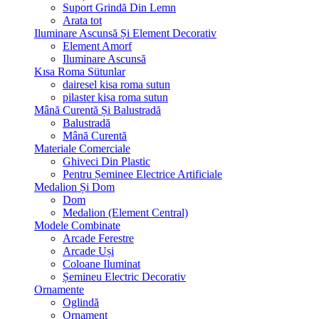
Suport Grindă Din Lemn
Arata tot
Iluminare Ascunsă Și Element Decorativ
Element Amorf
Iluminare Ascunsă
Kısa Roma Sütunlar
dairesel kisa roma sutun
pilaster kisa roma sutun
Mână Curentă Și Balustradă
Balustradă
Mână Curentă
Materiale Comerciale
Ghiveci Din Plastic
Pentru Șeminee Electrice Artificiale
Medalion Și Dom
Dom
Medalion (Element Central)
Modele Combinate
Arcade Ferestre
Arcade Uși
Coloane Iluminat
Șemineu Electric Decorativ
Ornamente
Oglindă
Ornament