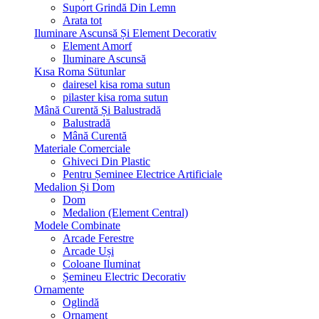
Suport Grindă Din Lemn
Arata tot
Iluminare Ascunsă Și Element Decorativ
Element Amorf
Iluminare Ascunsă
Kısa Roma Sütunlar
dairesel kisa roma sutun
pilaster kisa roma sutun
Mână Curentă Și Balustradă
Balustradă
Mână Curentă
Materiale Comerciale
Ghiveci Din Plastic
Pentru Șeminee Electrice Artificiale
Medalion Și Dom
Dom
Medalion (Element Central)
Modele Combinate
Arcade Ferestre
Arcade Uși
Coloane Iluminat
Șemineu Electric Decorativ
Ornamente
Oglindă
Ornament