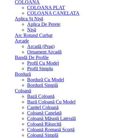
COLOANA
COLOANA PLAT
COLOANA CANELATA
Aplica Și Nișă
Aplica De Perete
Nișă
Arc Rotund Curbat
Arcade
Arcadă (Prag)
Ornament Arcadă
Bandă De Profile
Profil Cu Model
Profil Simplu
Bordură
Bordură Cu Model
Bordură Simplă
Coloană
Bază Coloană
Bază Coloană Cu Model
Capitel Coloană
Coloană Canelată
Coloană Măsuță Laterală
Coloană Răsucită
Coloană Romană Scurtă
Coloană Simplă