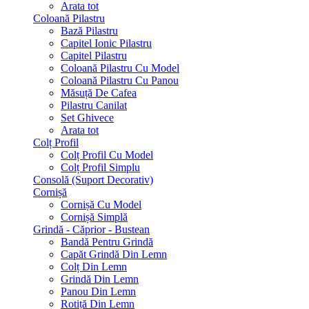
Arata tot
Coloană Pilastru
Bază Pilastru
Capitel Ionic Pilastru
Capitel Pilastru
Coloană Pilastru Cu Model
Coloană Pilastru Cu Panou
Măsuță De Cafea
Pilastru Canilat
Set Ghivece
Arata tot
Colț Profil
Colț Profil Cu Model
Colț Profil Simplu
Consolă (Suport Decorativ)
Cornișă
Cornișă Cu Model
Cornișă Simplă
Grindă - Căprior - Bustean
Bandă Pentru Grindă
Capăt Grindă Din Lemn
Colț Din Lemn
Grindă Din Lemn
Panou Din Lemn
Rotiță Din Lemn