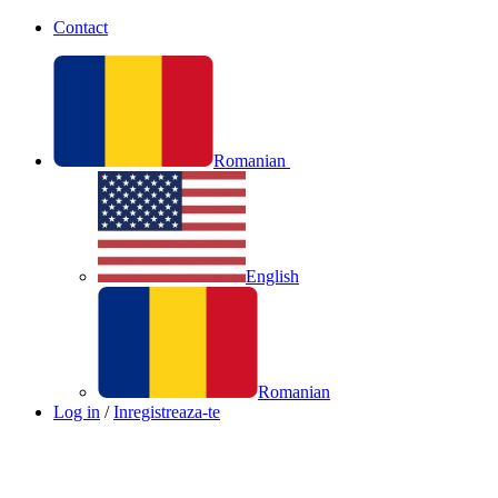
Contact
Romanian
English
Romanian
Log in
/
Inregistreaza-te