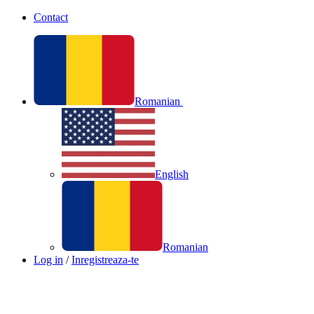
Contact
Romanian
English
Romanian
Log in
/
Inregistreaza-te