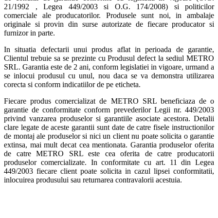
21/1992 , Legea 449/2003 si O.G. 174/2008) si politicilor
comerciale ale producatorilor. Produsele sunt noi, in ambalaje
originale si provin din surse autorizate de fiecare producator si
furnizor in parte.
In situatia defectarii unui produs aflat in perioada de garantie,
Clientul trebuie sa se prezinte cu Produsul defect la sediul METRO
SRL. Garantia este de 2 ani, conform legislatiei in vigoare, urmand a
se inlocui produsul cu unul, nou daca se va demonstra utilizarea
corecta si conform indicatiilor de pe eticheta.
Fiecare produs comercializat de METRO SRL beneficiaza de o
garantie de conformitate conform prevederilor Legii nr. 449/2003
privind vanzarea produselor si garantiile asociate acestora. Detalii
clare legate de aceste garantii sunt date de catre fisele instructionilor
de montaj ale produselor si nici un client nu poate solicita o garantie
extinsa, mai mult decat cea mentionata. Garantia produselor oferita
de catre METRO SRL este cea oferita de catre producatorii
produselor comercializate. In conformitate cu art. 11 din Legea
449/2003 fiecare client poate solicita in cazul lipsei conformitatii,
inlocuirea produsului sau returnarea contravalorii acestuia.