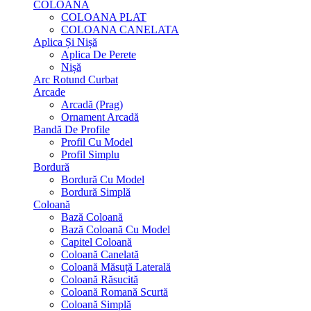
COLOANA
COLOANA PLAT
COLOANA CANELATA
Aplica Și Nișă
Aplica De Perete
Nișă
Arc Rotund Curbat
Arcade
Arcadă (Prag)
Ornament Arcadă
Bandă De Profile
Profil Cu Model
Profil Simplu
Bordură
Bordură Cu Model
Bordură Simplă
Coloană
Bază Coloană
Bază Coloană Cu Model
Capitel Coloană
Coloană Canelată
Coloană Măsuță Laterală
Coloană Răsucită
Coloană Romană Scurtă
Coloană Simplă