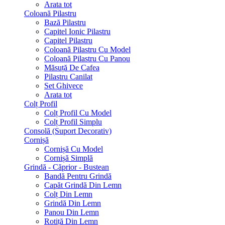
Arata tot
Coloană Pilastru
Bază Pilastru
Capitel Ionic Pilastru
Capitel Pilastru
Coloană Pilastru Cu Model
Coloană Pilastru Cu Panou
Măsuță De Cafea
Pilastru Canilat
Set Ghivece
Arata tot
Colț Profil
Colț Profil Cu Model
Colț Profil Simplu
Consolă (Suport Decorativ)
Cornișă
Cornișă Cu Model
Cornișă Simplă
Grindă - Căprior - Bustean
Bandă Pentru Grindă
Capăt Grindă Din Lemn
Colț Din Lemn
Grindă Din Lemn
Panou Din Lemn
Rotiță Din Lemn