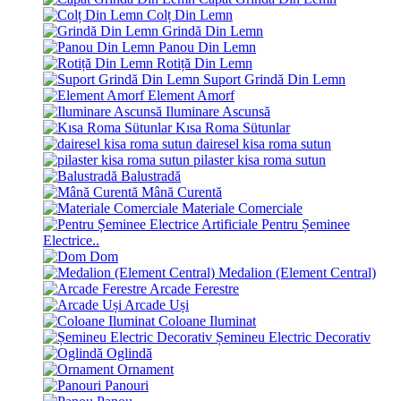
Colț Din Lemn
Grindă Din Lemn
Panou Din Lemn
Rotiță Din Lemn
Suport Grindă Din Lemn
Element Amorf
Iluminare Ascunsă
Kısa Roma Sütunlar
dairesel kisa roma sutun
pilaster kisa roma sutun
Balustradă
Mână Curentă
Materiale Comerciale
Pentru Șeminee
Electrice..
Dom
Medalion (Element Central)
Arcade Ferestre
Arcade Uși
Coloane Iluminat
Șemineu Electric Decorativ
Oglindă
Ornament
Panouri