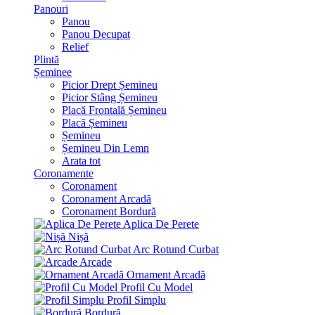
Panouri
Panou
Panou Decupat
Relief
Plintă
Șeminee
Picior Drept Șemineu
Picior Stâng Șemineu
Placă Frontală Șemineu
Placă Șemineu
Șemineu
Șemineu Din Lemn
Arata tot
Coronamente
Coronament
Coronament Arcadă
Coronament Bordură
Aplica De Perete
Nișă
Arc Rotund Curbat
Arcade
Ornament Arcadă
Profil Cu Model
Profil Simplu
Bordură