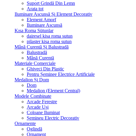
Suport Grindă Din Lemn
Arata tot
Iluminare Ascunsă Și Element Decorativ
Element Amorf
Iluminare Ascunsă
Kısa Roma Sütunlar
dairesel kisa roma sutun
pilaster kisa roma sutun
Mână Curentă Și Balustradă
Balustradă
Mână Curentă
Materiale Comerciale
Ghiveci Din Plastic
Pentru Șeminee Electrice Artificiale
Medalion Și Dom
Dom
Medalion (Element Central)
Modele Combinate
Arcade Ferestre
Arcade Uși
Coloane Iluminat
Șemineu Electric Decorativ
Ornamente
Oglindă
Ornament