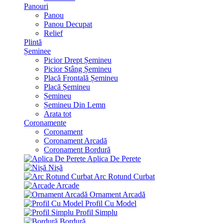
Panouri
Panou
Panou Decupat
Relief
Plintă
Șeminee
Picior Drept Șemineu
Picior Stâng Șemineu
Placă Frontală Șemineu
Placă Șemineu
Șemineu
Șemineu Din Lemn
Arata tot
Coronamente
Coronament
Coronament Arcadă
Coronament Bordură
Aplica De Perete
Nișă
Arc Rotund Curbat
Arcade
Ornament Arcadă
Profil Cu Model
Profil Simplu
Bordură