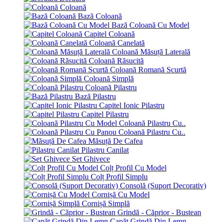
Coloană
Bază Coloană
Bază Coloană Cu Model
Capitel Coloană
Coloană Canelată
Coloană Măsuță Laterală
Coloană Răsucită
Coloană Romană Scurtă
Coloană Simplă
Coloană Pilastru
Bază Pilastru
Capitel Ionic Pilastru
Capitel Pilastru
Coloană Pilastru Cu..
Coloană Pilastru Cu..
Măsuță De Cafea
Pilastru Canilat
Set Ghivece
Colț Profil Cu Model
Colț Profil Simplu
Consolă (Suport Decorativ)
Cornișă Cu Model
Cornișă Simplă
Grindă - Căprior - Bustean
Capăt Grindă Din Lemn