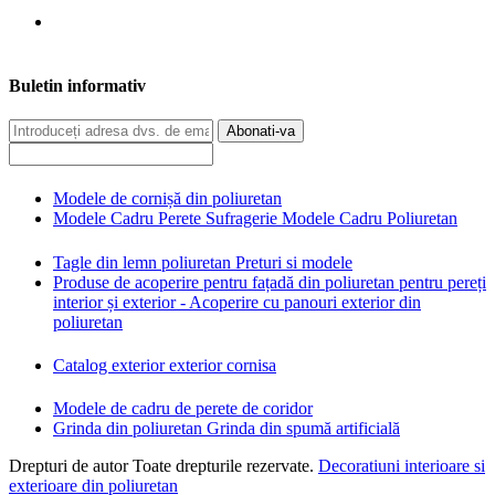
Buletin informativ
Abonati-va
Modele de cornișă din poliuretan
Modele Cadru Perete Sufragerie Modele Cadru Poliuretan
Tagle din lemn poliuretan Preturi si modele
Produse de acoperire pentru fațadă din poliuretan pentru pereți
interior și exterior - Acoperire cu panouri exterior din
poliuretan
Catalog exterior exterior cornisa
Modele de cadru de perete de coridor
Grinda din poliuretan Grinda din spumă artificială
Drepturi de autor Toate drepturile rezervate.
Decoratiuni interioare si
exterioare din poliuretan