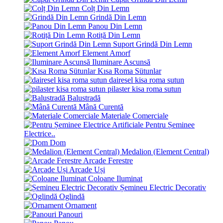
Colț Din Lemn
Grindă Din Lemn
Panou Din Lemn
Rotiță Din Lemn
Suport Grindă Din Lemn
Element Amorf
Iluminare Ascunsă
Kısa Roma Sütunlar
dairesel kisa roma sutun
pilaster kisa roma sutun
Balustradă
Mână Curentă
Materiale Comerciale
Pentru Șeminee
Electrice..
Dom
Medalion (Element Central)
Arcade Ferestre
Arcade Uși
Coloane Iluminat
Șemineu Electric Decorativ
Oglindă
Ornament
Panouri