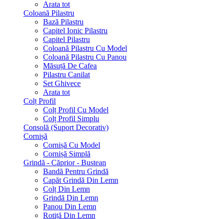
Arata tot
Coloană Pilastru
Bază Pilastru
Capitel Ionic Pilastru
Capitel Pilastru
Coloană Pilastru Cu Model
Coloană Pilastru Cu Panou
Măsuță De Cafea
Pilastru Canilat
Set Ghivece
Arata tot
Colț Profil
Colț Profil Cu Model
Colț Profil Simplu
Consolă (Suport Decorativ)
Cornișă
Cornișă Cu Model
Cornișă Simplă
Grindă - Căprior - Bustean
Bandă Pentru Grindă
Capăt Grindă Din Lemn
Colț Din Lemn
Grindă Din Lemn
Panou Din Lemn
Rotiță Din Lemn