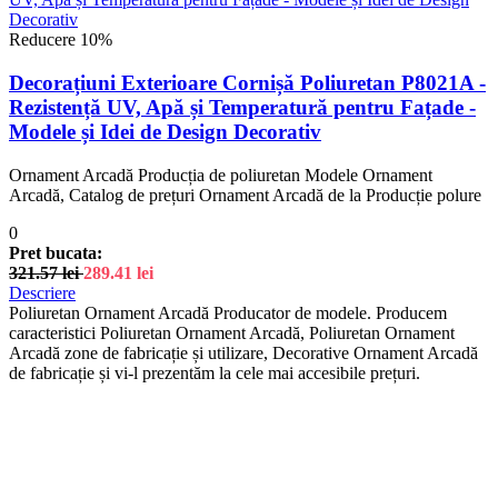
Reducere 10%
Decorațiuni Exterioare Cornișă Poliuretan P8021A -
Rezistență UV, Apă și Temperatură pentru Fațade -
Modele și Idei de Design Decorativ
Ornament Arcadă Producția de poliuretan Modele Ornament
Arcadă, Catalog de prețuri Ornament Arcadă de la Producție polure
0
Pret bucata:
321.57
lei
289.41
lei
Descriere
Poliuretan Ornament Arcadă Producator de modele. Producem
caracteristici Poliuretan Ornament Arcadă, Poliuretan Ornament
Arcadă zone de fabricație și utilizare, Decorative Ornament Arcadă
de fabricație și vi-l prezentăm la cele mai accesibile prețuri.