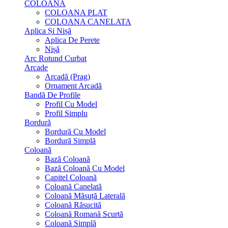
COLOANA
COLOANA PLAT
COLOANA CANELATA
Aplica Și Nișă
Aplica De Perete
Nișă
Arc Rotund Curbat
Arcade
Arcadă (Prag)
Ornament Arcadă
Bandă De Profile
Profil Cu Model
Profil Simplu
Bordură
Bordură Cu Model
Bordură Simplă
Coloană
Bază Coloană
Bază Coloană Cu Model
Capitel Coloană
Coloană Canelată
Coloană Măsuță Laterală
Coloană Răsucită
Coloană Romană Scurtă
Coloană Simplă