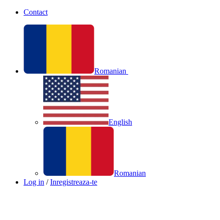
Contact
Romanian
English
Romanian
Log in
/
Inregistreaza-te