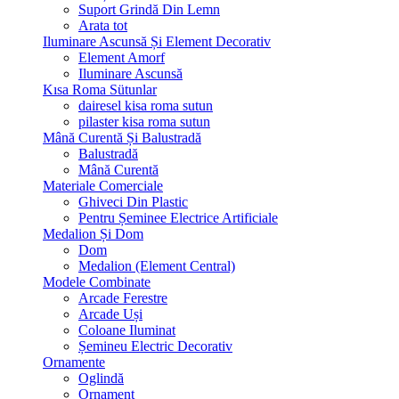
Suport Grindă Din Lemn
Arata tot
Iluminare Ascunsă Și Element Decorativ
Element Amorf
Iluminare Ascunsă
Kısa Roma Sütunlar
dairesel kisa roma sutun
pilaster kisa roma sutun
Mână Curentă Și Balustradă
Balustradă
Mână Curentă
Materiale Comerciale
Ghiveci Din Plastic
Pentru Șeminee Electrice Artificiale
Medalion Și Dom
Dom
Medalion (Element Central)
Modele Combinate
Arcade Ferestre
Arcade Uși
Coloane Iluminat
Șemineu Electric Decorativ
Ornamente
Oglindă
Ornament