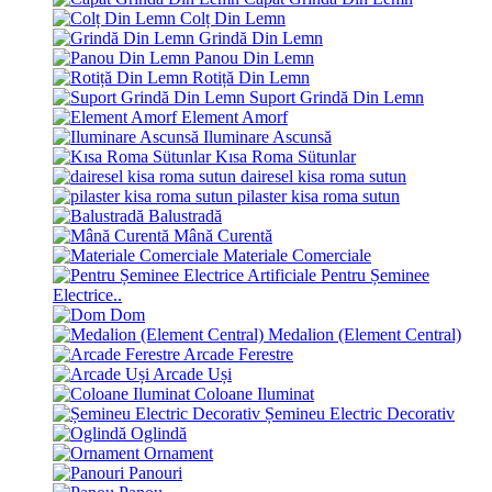
Colț Din Lemn
Grindă Din Lemn
Panou Din Lemn
Rotiță Din Lemn
Suport Grindă Din Lemn
Element Amorf
Iluminare Ascunsă
Kısa Roma Sütunlar
dairesel kisa roma sutun
pilaster kisa roma sutun
Balustradă
Mână Curentă
Materiale Comerciale
Pentru Șeminee
Electrice..
Dom
Medalion (Element Central)
Arcade Ferestre
Arcade Uși
Coloane Iluminat
Șemineu Electric Decorativ
Oglindă
Ornament
Panouri