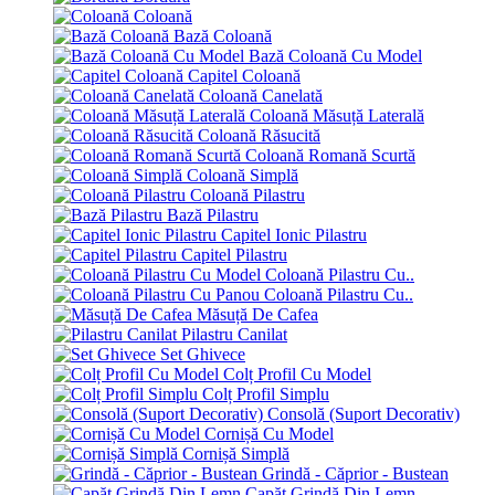
Coloană
Bază Coloană
Bază Coloană Cu Model
Capitel Coloană
Coloană Canelată
Coloană Măsuță Laterală
Coloană Răsucită
Coloană Romană Scurtă
Coloană Simplă
Coloană Pilastru
Bază Pilastru
Capitel Ionic Pilastru
Capitel Pilastru
Coloană Pilastru Cu..
Coloană Pilastru Cu..
Măsuță De Cafea
Pilastru Canilat
Set Ghivece
Colț Profil Cu Model
Colț Profil Simplu
Consolă (Suport Decorativ)
Cornișă Cu Model
Cornișă Simplă
Grindă - Căprior - Bustean
Capăt Grindă Din Lemn