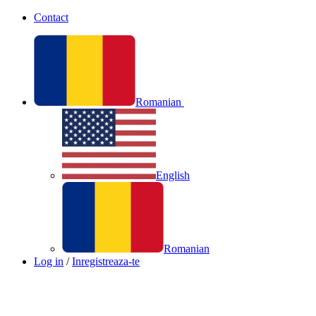
Contact
Romanian
English
Romanian
Log in
/
Inregistreaza-te