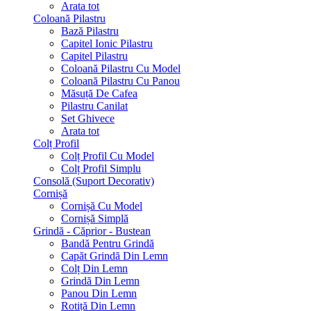
Arata tot
Coloană Pilastru
Bază Pilastru
Capitel Ionic Pilastru
Capitel Pilastru
Coloană Pilastru Cu Model
Coloană Pilastru Cu Panou
Măsuță De Cafea
Pilastru Canilat
Set Ghivece
Arata tot
Colț Profil
Colț Profil Cu Model
Colț Profil Simplu
Consolă (Suport Decorativ)
Cornișă
Cornișă Cu Model
Cornișă Simplă
Grindă - Căprior - Bustean
Bandă Pentru Grindă
Capăt Grindă Din Lemn
Colț Din Lemn
Grindă Din Lemn
Panou Din Lemn
Rotiță Din Lemn