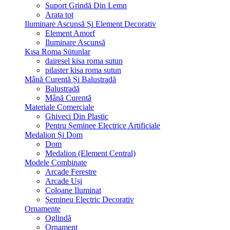
Suport Grindă Din Lemn
Arata tot
Iluminare Ascunsă Și Element Decorativ
Element Amorf
Iluminare Ascunsă
Kısa Roma Sütunlar
dairesel kisa roma sutun
pilaster kisa roma sutun
Mână Curentă Și Balustradă
Balustradă
Mână Curentă
Materiale Comerciale
Ghiveci Din Plastic
Pentru Șeminee Electrice Artificiale
Medalion Și Dom
Dom
Medalion (Element Central)
Modele Combinate
Arcade Ferestre
Arcade Uși
Coloane Iluminat
Șemineu Electric Decorativ
Ornamente
Oglindă
Ornament