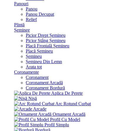
Panouri
Panou
Panou Decupat
Relief
Plintă
Șeminee
Picior Drept Șemineu
Picior Stâng Șemineu
Placă Frontală Șemineu
Placă Șemineu
Șemineu
Șemineu Din Lemn
Arata tot
Coronamente
Coronament
Coronament Arcadă
Coronament Bordură
Aplica De Perete
Nișă
Arc Rotund Curbat
Arcade
Ornament Arcadă
Profil Cu Model
Profil Simplu
Bordură