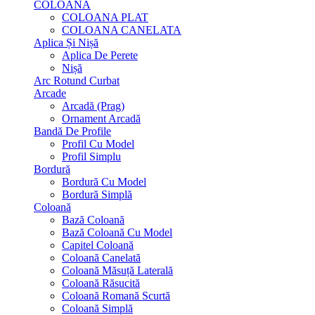
COLOANA
COLOANA PLAT
COLOANA CANELATA
Aplica Și Nișă
Aplica De Perete
Nișă
Arc Rotund Curbat
Arcade
Arcadă (Prag)
Ornament Arcadă
Bandă De Profile
Profil Cu Model
Profil Simplu
Bordură
Bordură Cu Model
Bordură Simplă
Coloană
Bază Coloană
Bază Coloană Cu Model
Capitel Coloană
Coloană Canelată
Coloană Măsuță Laterală
Coloană Răsucită
Coloană Romană Scurtă
Coloană Simplă