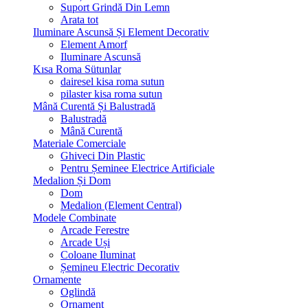
Suport Grindă Din Lemn
Arata tot
Iluminare Ascunsă Și Element Decorativ
Element Amorf
Iluminare Ascunsă
Kısa Roma Sütunlar
dairesel kisa roma sutun
pilaster kisa roma sutun
Mână Curentă Și Balustradă
Balustradă
Mână Curentă
Materiale Comerciale
Ghiveci Din Plastic
Pentru Șeminee Electrice Artificiale
Medalion Și Dom
Dom
Medalion (Element Central)
Modele Combinate
Arcade Ferestre
Arcade Uși
Coloane Iluminat
Șemineu Electric Decorativ
Ornamente
Oglindă
Ornament