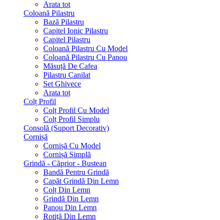
Arata tot
Coloană Pilastru
Bază Pilastru
Capitel Ionic Pilastru
Capitel Pilastru
Coloană Pilastru Cu Model
Coloană Pilastru Cu Panou
Măsuță De Cafea
Pilastru Canilat
Set Ghivece
Arata tot
Colț Profil
Colț Profil Cu Model
Colț Profil Simplu
Consolă (Suport Decorativ)
Cornișă
Cornișă Cu Model
Cornișă Simplă
Grindă - Căprior - Bustean
Bandă Pentru Grindă
Capăt Grindă Din Lemn
Colț Din Lemn
Grindă Din Lemn
Panou Din Lemn
Rotiță Din Lemn