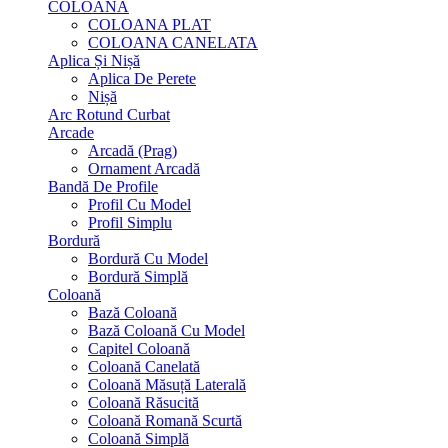
COLOANA
COLOANA PLAT
COLOANA CANELATA
Aplica Și Nișă
Aplica De Perete
Nișă
Arc Rotund Curbat
Arcade
Arcadă (Prag)
Ornament Arcadă
Bandă De Profile
Profil Cu Model
Profil Simplu
Bordură
Bordură Cu Model
Bordură Simplă
Coloană
Bază Coloană
Bază Coloană Cu Model
Capitel Coloană
Coloană Canelată
Coloană Măsuță Laterală
Coloană Răsucită
Coloană Romană Scurtă
Coloană Simplă