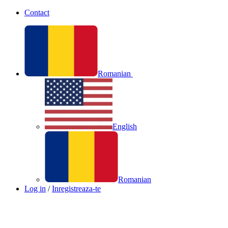
Contact
Romanian
English
Romanian
Log in
/
Inregistreaza-te