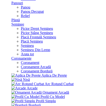
Panouri
Panou
Panou Decupat
Relief
Plintă
Șeminee
Picior Drept Șemineu
Picior Stâng Șemineu
Placă Frontală Șemineu
Placă Șemineu
Șemineu
Șemineu Din Lemn
Arata tot
Coronamente
Coronament
Coronament Arcadă
Coronament Bordură
Aplica De Perete
Nișă
Arc Rotund Curbat
Arcade
Ornament Arcadă
Profil Cu Model
Profil Simplu
Bordură