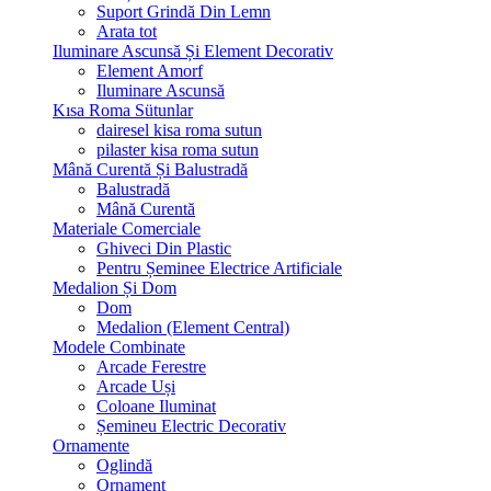
Suport Grindă Din Lemn
Arata tot
Iluminare Ascunsă Și Element Decorativ
Element Amorf
Iluminare Ascunsă
Kısa Roma Sütunlar
dairesel kisa roma sutun
pilaster kisa roma sutun
Mână Curentă Și Balustradă
Balustradă
Mână Curentă
Materiale Comerciale
Ghiveci Din Plastic
Pentru Șeminee Electrice Artificiale
Medalion Și Dom
Dom
Medalion (Element Central)
Modele Combinate
Arcade Ferestre
Arcade Uși
Coloane Iluminat
Șemineu Electric Decorativ
Ornamente
Oglindă
Ornament