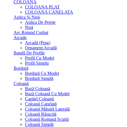
COLOANA
COLOANA PLAT
COLOANA CANELATA
Aplica Și Nișă
Aplica De Perete
Nișă
Arc Rotund Curbat
Arcade
Arcadă (Prag)
Ornament Arcadă
Bandă De Profile
Profil Cu Model
Profil Simplu
Bordură
Bordură Cu Model
Bordură Simplă
Coloană
Bază Coloană
Bază Coloană Cu Model
Capitel Coloană
Coloană Canelată
Coloană Măsuță Laterală
Coloană Răsucită
Coloană Romană Scurtă
Coloană Simplă