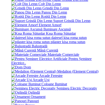
Colț Din Lemn
Grindă Din Lemn
Panou Din Lemn
Rotiță Din Lemn
Suport Grindă Din Lemn
Element Amorf
Iluminare Ascunsă
Kısa Roma Sütunlar
dairesel kisa roma sutun
pilaster kisa roma sutun
Balustradă
Mână Curentă
Materiale Comerciale
Pentru Șeminee
Electrice..
Dom
Medalion (Element Central)
Arcade Ferestre
Arcade Uși
Coloane Iluminat
Șemineu Electric Decorativ
Oglindă
Ornament
Panouri