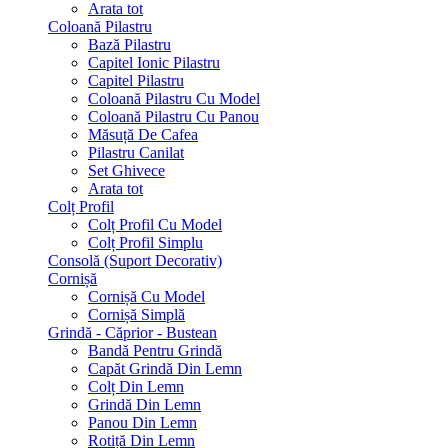
Arata tot
Coloană Pilastru
Bază Pilastru
Capitel Ionic Pilastru
Capitel Pilastru
Coloană Pilastru Cu Model
Coloană Pilastru Cu Panou
Măsuță De Cafea
Pilastru Canilat
Set Ghivece
Arata tot
Colț Profil
Colț Profil Cu Model
Colț Profil Simplu
Consolă (Suport Decorativ)
Cornișă
Cornișă Cu Model
Cornișă Simplă
Grindă - Căprior - Bustean
Bandă Pentru Grindă
Capăt Grindă Din Lemn
Colț Din Lemn
Grindă Din Lemn
Panou Din Lemn
Rotiță Din Lemn