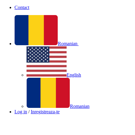
Contact
Romanian
English
Romanian
Log in
/
Inregistreaza-te