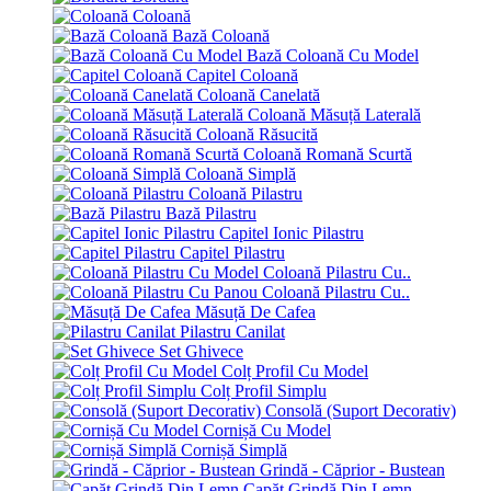
Coloană
Bază Coloană
Bază Coloană Cu Model
Capitel Coloană
Coloană Canelată
Coloană Măsuță Laterală
Coloană Răsucită
Coloană Romană Scurtă
Coloană Simplă
Coloană Pilastru
Bază Pilastru
Capitel Ionic Pilastru
Capitel Pilastru
Coloană Pilastru Cu..
Coloană Pilastru Cu..
Măsuță De Cafea
Pilastru Canilat
Set Ghivece
Colț Profil Cu Model
Colț Profil Simplu
Consolă (Suport Decorativ)
Cornișă Cu Model
Cornișă Simplă
Grindă - Căprior - Bustean
Capăt Grindă Din Lemn