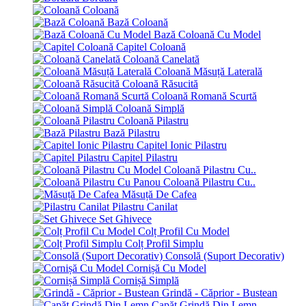
Coloană
Bază Coloană
Bază Coloană Cu Model
Capitel Coloană
Coloană Canelată
Coloană Măsuță Laterală
Coloană Răsucită
Coloană Romană Scurtă
Coloană Simplă
Coloană Pilastru
Bază Pilastru
Capitel Ionic Pilastru
Capitel Pilastru
Coloană Pilastru Cu..
Coloană Pilastru Cu..
Măsuță De Cafea
Pilastru Canilat
Set Ghivece
Colț Profil Cu Model
Colț Profil Simplu
Consolă (Suport Decorativ)
Cornișă Cu Model
Cornișă Simplă
Grindă - Căprior - Bustean
Capăt Grindă Din Lemn