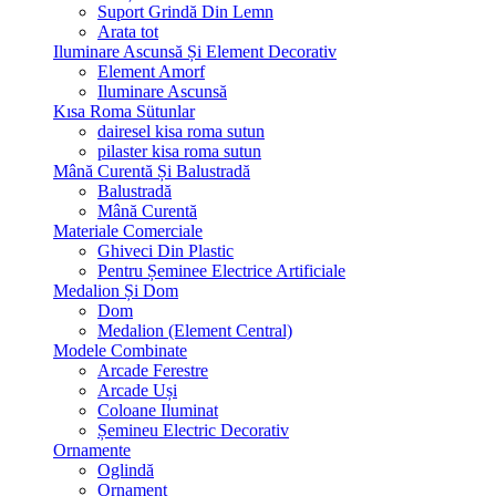
Suport Grindă Din Lemn
Arata tot
Iluminare Ascunsă Și Element Decorativ
Element Amorf
Iluminare Ascunsă
Kısa Roma Sütunlar
dairesel kisa roma sutun
pilaster kisa roma sutun
Mână Curentă Și Balustradă
Balustradă
Mână Curentă
Materiale Comerciale
Ghiveci Din Plastic
Pentru Șeminee Electrice Artificiale
Medalion Și Dom
Dom
Medalion (Element Central)
Modele Combinate
Arcade Ferestre
Arcade Uși
Coloane Iluminat
Șemineu Electric Decorativ
Ornamente
Oglindă
Ornament