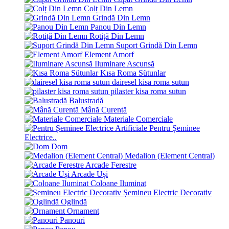
Colț Din Lemn
Grindă Din Lemn
Panou Din Lemn
Rotiță Din Lemn
Suport Grindă Din Lemn
Element Amorf
Iluminare Ascunsă
Kısa Roma Sütunlar
dairesel kisa roma sutun
pilaster kisa roma sutun
Balustradă
Mână Curentă
Materiale Comerciale
Pentru Șeminee
Electrice..
Dom
Medalion (Element Central)
Arcade Ferestre
Arcade Uși
Coloane Iluminat
Șemineu Electric Decorativ
Oglindă
Ornament
Panouri