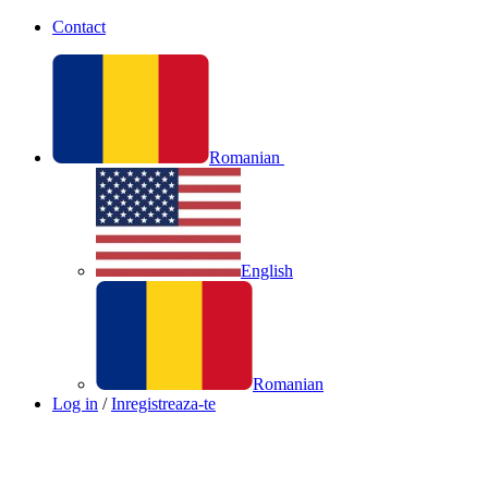
Contact
Romanian
English
Romanian
Log in
/
Inregistreaza-te