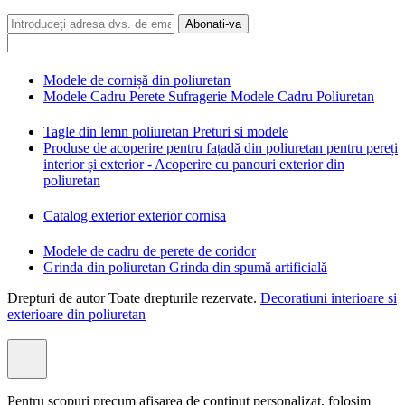
Abonati-va
Modele de cornișă din poliuretan
Modele Cadru Perete Sufragerie Modele Cadru Poliuretan
Tagle din lemn poliuretan Preturi si modele
Produse de acoperire pentru fațadă din poliuretan pentru pereți
interior și exterior - Acoperire cu panouri exterior din
poliuretan
Catalog exterior exterior cornisa
Modele de cadru de perete de coridor
Grinda din poliuretan Grinda din spumă artificială
Drepturi de autor Toate drepturile rezervate.
Decoratiuni interioare si
exterioare din poliuretan
Pentru scopuri precum afișarea de conținut personalizat, folosim