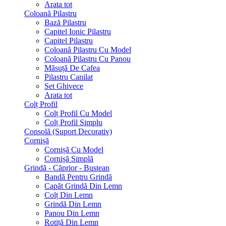
Arata tot
Coloană Pilastru
Bază Pilastru
Capitel Ionic Pilastru
Capitel Pilastru
Coloană Pilastru Cu Model
Coloană Pilastru Cu Panou
Măsuță De Cafea
Pilastru Canilat
Set Ghivece
Arata tot
Colț Profil
Colț Profil Cu Model
Colț Profil Simplu
Consolă (Suport Decorativ)
Cornișă
Cornișă Cu Model
Cornișă Simplă
Grindă - Căprior - Bustean
Bandă Pentru Grindă
Capăt Grindă Din Lemn
Colț Din Lemn
Grindă Din Lemn
Panou Din Lemn
Rotiță Din Lemn