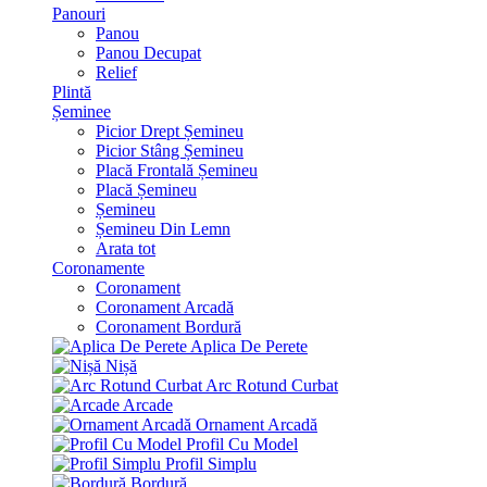
Panouri
Panou
Panou Decupat
Relief
Plintă
Șeminee
Picior Drept Șemineu
Picior Stâng Șemineu
Placă Frontală Șemineu
Placă Șemineu
Șemineu
Șemineu Din Lemn
Arata tot
Coronamente
Coronament
Coronament Arcadă
Coronament Bordură
Aplica De Perete
Nișă
Arc Rotund Curbat
Arcade
Ornament Arcadă
Profil Cu Model
Profil Simplu
Bordură