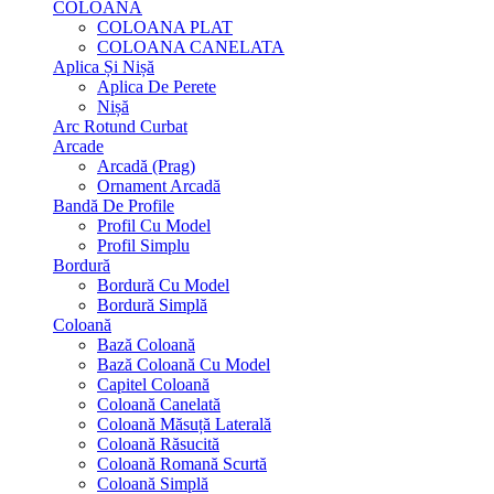
COLOANA
COLOANA PLAT
COLOANA CANELATA
Aplica Și Nișă
Aplica De Perete
Nișă
Arc Rotund Curbat
Arcade
Arcadă (Prag)
Ornament Arcadă
Bandă De Profile
Profil Cu Model
Profil Simplu
Bordură
Bordură Cu Model
Bordură Simplă
Coloană
Bază Coloană
Bază Coloană Cu Model
Capitel Coloană
Coloană Canelată
Coloană Măsuță Laterală
Coloană Răsucită
Coloană Romană Scurtă
Coloană Simplă