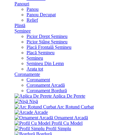
Panouri
Panou
Panou Decupat
Relief
Plintă
Șeminee
Picior Drept Șemineu
Picior Stâng Șemineu
Placă Frontală Șemineu
Placă Șemineu
Șemineu
Șemineu Din Lemn
Arata tot
Coronamente
Coronament
Coronament Arcadă
Coronament Bordură
Aplica De Perete
Nișă
Arc Rotund Curbat
Arcade
Ornament Arcadă
Profil Cu Model
Profil Simplu
Bordură