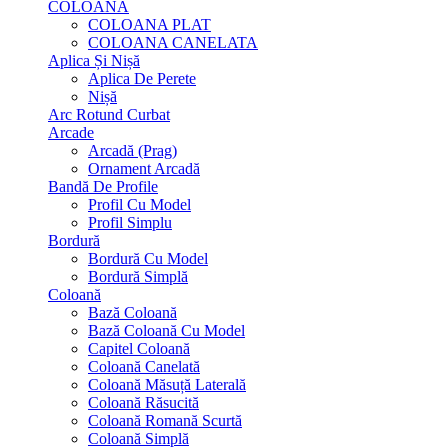
COLOANA
COLOANA PLAT
COLOANA CANELATA
Aplica Și Nișă
Aplica De Perete
Nișă
Arc Rotund Curbat
Arcade
Arcadă (Prag)
Ornament Arcadă
Bandă De Profile
Profil Cu Model
Profil Simplu
Bordură
Bordură Cu Model
Bordură Simplă
Coloană
Bază Coloană
Bază Coloană Cu Model
Capitel Coloană
Coloană Canelată
Coloană Măsuță Laterală
Coloană Răsucită
Coloană Romană Scurtă
Coloană Simplă