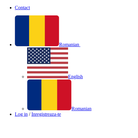
Contact
Romanian
English
Romanian
Log in
/
Inregistreaza-te