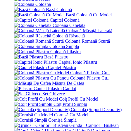
Coloană
Bază Coloană
Bază Coloană Cu Model
Capitel Coloană
Coloană Canelată
Coloană Măsuță Laterală
Coloană Răsucită
Coloană Romană Scurtă
Coloană Simplă
Coloană Pilastru
Bază Pilastru
Capitel Ionic Pilastru
Capitel Pilastru
Coloană Pilastru Cu..
Coloană Pilastru Cu..
Măsuță De Cafea
Pilastru Canilat
Set Ghivece
Colț Profil Cu Model
Colț Profil Simplu
Consolă (Suport Decorativ)
Cornișă Cu Model
Cornișă Simplă
Grindă - Căprior - Bustean
Capăt Grindă Din Lemn