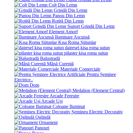
Colț Din Lemn
Grindă Din Lemn
Panou Din Lemn
Rotiță Din Lemn
Suport Grindă Din Lemn
Element Amorf
Iluminare Ascunsă
Kısa Roma Sütunlar
dairesel kisa roma sutun
pilaster kisa roma sutun
Balustradă
Mână Curentă
Materiale Comerciale
Pentru Șeminee
Electrice..
Dom
Medalion (Element Central)
Arcade Ferestre
Arcade Uși
Coloane Iluminat
Șemineu Electric Decorativ
Oglindă
Ornament
Panouri