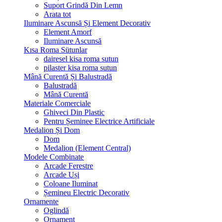
Suport Grindă Din Lemn
Arata tot
Iluminare Ascunsă Și Element Decorativ
Element Amorf
Iluminare Ascunsă
Kısa Roma Sütunlar
dairesel kisa roma sutun
pilaster kisa roma sutun
Mână Curentă Și Balustradă
Balustradă
Mână Curentă
Materiale Comerciale
Ghiveci Din Plastic
Pentru Șeminee Electrice Artificiale
Medalion Și Dom
Dom
Medalion (Element Central)
Modele Combinate
Arcade Ferestre
Arcade Uși
Coloane Iluminat
Șemineu Electric Decorativ
Ornamente
Oglindă
Ornament