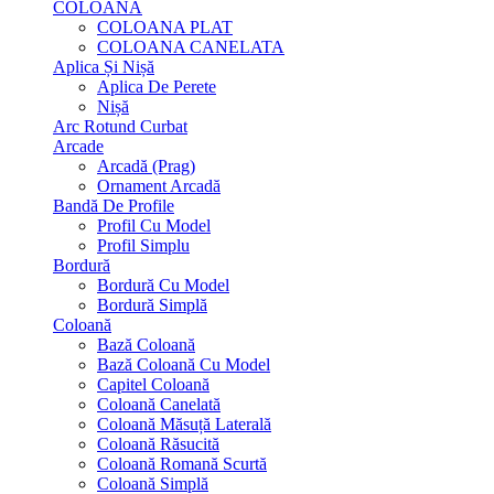
COLOANA
COLOANA PLAT
COLOANA CANELATA
Aplica Și Nișă
Aplica De Perete
Nișă
Arc Rotund Curbat
Arcade
Arcadă (Prag)
Ornament Arcadă
Bandă De Profile
Profil Cu Model
Profil Simplu
Bordură
Bordură Cu Model
Bordură Simplă
Coloană
Bază Coloană
Bază Coloană Cu Model
Capitel Coloană
Coloană Canelată
Coloană Măsuță Laterală
Coloană Răsucită
Coloană Romană Scurtă
Coloană Simplă