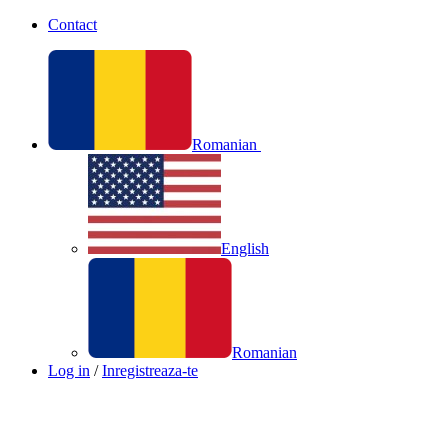
Contact
Romanian
English
Romanian
Log in
/
Inregistreaza-te