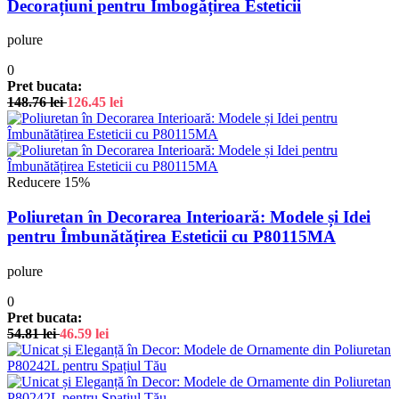
Decorațiuni pentru Îmbogățirea Esteticii
polure
0
Pret bucata:
148.76
lei
126.45
lei
Reducere 15%
Poliuretan în Decorarea Interioară: Modele și Idei
pentru Îmbunătățirea Esteticii cu P80115MA
polure
0
Pret bucata:
54.81
lei
46.59
lei