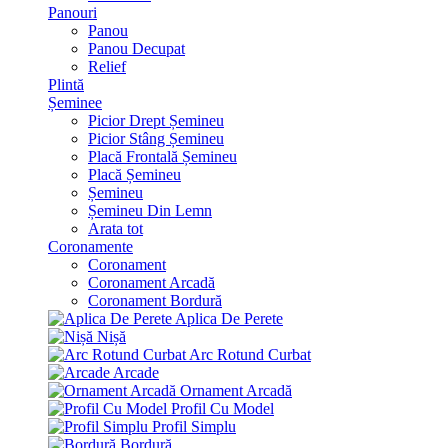
Panouri
Panou
Panou Decupat
Relief
Plintă
Șeminee
Picior Drept Șemineu
Picior Stâng Șemineu
Placă Frontală Șemineu
Placă Șemineu
Șemineu
Șemineu Din Lemn
Arata tot
Coronamente
Coronament
Coronament Arcadă
Coronament Bordură
Aplica De Perete
Nișă
Arc Rotund Curbat
Arcade
Ornament Arcadă
Profil Cu Model
Profil Simplu
Bordură