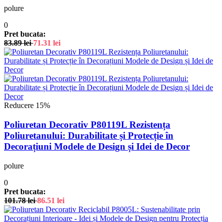
polure
0
Pret bucata:
83.89
lei
71.31
lei
Reducere 15%
Poliuretan Decorativ P80119L Rezistența
Poliuretanului: Durabilitate și Protecție în
Decorațiuni Modele de Design și Idei de Decor
polure
0
Pret bucata:
101.78
lei
86.51
lei