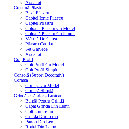
Arata tot
Coloană Pilastru
Bază Pilastru
Capitel Ionic Pilastru
Capitel Pilastru
Coloană Pilastru Cu Model
Coloană Pilastru Cu Panou
Măsuță De Cafea
Pilastru Canilat
Set Ghivece
Arata tot
Colț Profil
Colț Profil Cu Model
Colț Profil Simplu
Consolă (Suport Decorativ)
Cornișă
Cornișă Cu Model
Cornișă Simplă
Grindă - Căprior - Bustean
Bandă Pentru Grindă
Capăt Grindă Din Lemn
Colț Din Lemn
Grindă Din Lemn
Panou Din Lemn
Rotiță Din Lemn