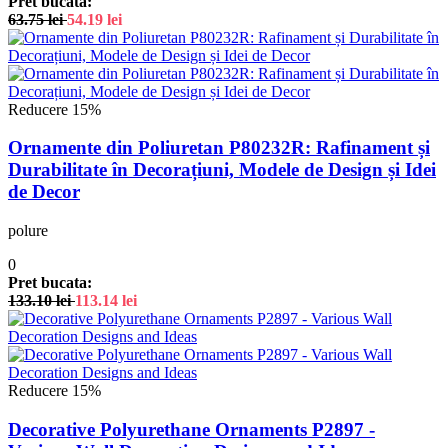
Pret bucata:
63.75
lei
54.19
lei
Reducere 15%
Ornamente din Poliuretan P80232R: Rafinament și
Durabilitate în Decorațiuni, Modele de Design și Idei
de Decor
polure
0
Pret bucata:
133.10
lei
113.14
lei
Reducere 15%
Decorative Polyurethane Ornaments P2897 -