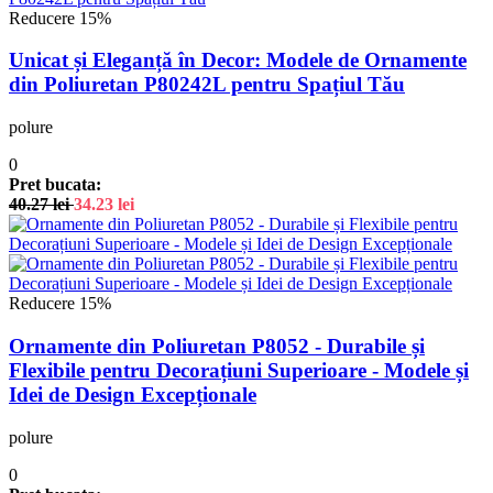
Reducere 15%
Unicat și Eleganță în Decor: Modele de Ornamente
din Poliuretan P80242L pentru Spațiul Tău
polure
0
Pret bucata:
40.27
lei
34.23
lei
Reducere 15%
Ornamente din Poliuretan P8052 - Durabile și
Flexibile pentru Decorațiuni Superioare - Modele și
Idei de Design Excepționale
polure
0