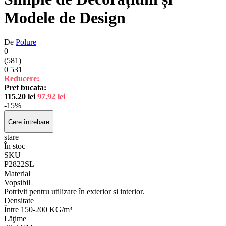
Modele de Design
De
Polure
0
(581)
0
531
Reducere:
Pret bucata:
115.20
lei
97.92
lei
-15%
Cere întrebare
stare
În stoc
SKU
P2822SL
Material
Vopsibil
Potrivit pentru utilizare în exterior și interior.
Densitate
Între 150-200 KG/m³
Lăţime