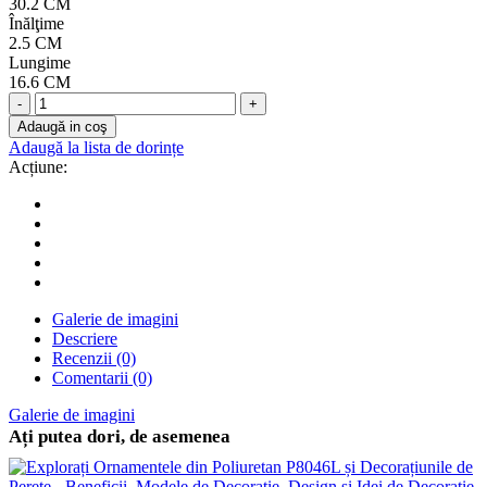
30.2 CM
Înălţime
2.5 CM
Lungime
16.6 CM
-
+
Adaugă in coş
Adaugă la lista de dorințe
Acțiune:
Galerie de imagini
Descriere
Recenzii (0)
Comentarii (0)
Galerie de imagini
Ați putea dori, de asemenea