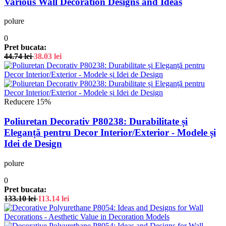
Various Wall Decoration Designs and Ideas
polure
0
Pret bucata:
44.74
lei
38.03
lei
Reducere 15%
Poliuretan Decorativ P80238: Durabilitate și
Eleganță pentru Decor Interior/Exterior - Modele și
Idei de Design
polure
0
Pret bucata:
133.10
lei
113.14
lei