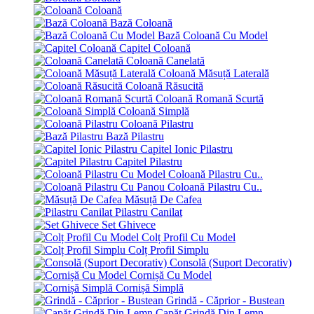
Coloană
Bază Coloană
Bază Coloană Cu Model
Capitel Coloană
Coloană Canelată
Coloană Măsuță Laterală
Coloană Răsucită
Coloană Romană Scurtă
Coloană Simplă
Coloană Pilastru
Bază Pilastru
Capitel Ionic Pilastru
Capitel Pilastru
Coloană Pilastru Cu..
Coloană Pilastru Cu..
Măsuță De Cafea
Pilastru Canilat
Set Ghivece
Colț Profil Cu Model
Colț Profil Simplu
Consolă (Suport Decorativ)
Cornișă Cu Model
Cornișă Simplă
Grindă - Căprior - Bustean
Capăt Grindă Din Lemn