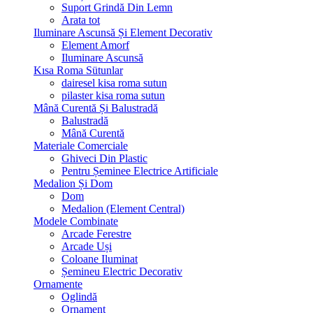
Suport Grindă Din Lemn
Arata tot
Iluminare Ascunsă Și Element Decorativ
Element Amorf
Iluminare Ascunsă
Kısa Roma Sütunlar
dairesel kisa roma sutun
pilaster kisa roma sutun
Mână Curentă Și Balustradă
Balustradă
Mână Curentă
Materiale Comerciale
Ghiveci Din Plastic
Pentru Șeminee Electrice Artificiale
Medalion Și Dom
Dom
Medalion (Element Central)
Modele Combinate
Arcade Ferestre
Arcade Uși
Coloane Iluminat
Șemineu Electric Decorativ
Ornamente
Oglindă
Ornament