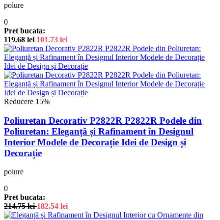
polure
0
Pret bucata:
119.68
lei
101.73
lei
Reducere 15%
Poliuretan Decorativ P2822R P2822R Podele din
Poliuretan: Eleganță și Rafinament în Designul
Interior Modele de Decorație Idei de Design și
Decorație
polure
0
Pret bucata:
214.75
lei
182.54
lei