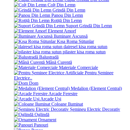
Colț Din Lemn
Grindă Din Lemn
Panou Din Lemn
Rotiță Din Lemn
Suport Grindă Din Lemn
Element Amorf
Iluminare Ascunsă
Kısa Roma Sütunlar
dairesel kisa roma sutun
pilaster kisa roma sutun
Balustradă
Mână Curentă
Materiale Comerciale
Pentru Șeminee
Electrice..
Dom
Medalion (Element Central)
Arcade Ferestre
Arcade Uși
Coloane Iluminat
Șemineu Electric Decorativ
Oglindă
Ornament
Panouri