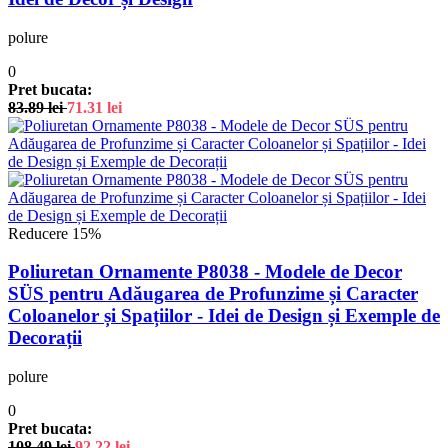
polure
0
Pret bucata:
83.89
lei
71.31
lei
Reducere 15%
Poliuretan Ornamente P8038 - Modele de Decor
SÜS pentru Adăugarea de Profunzime și Caracter
Coloanelor și Spațiilor - Idei de Design și Exemple de
Decorații
polure
0
Pret bucata:
108.49
lei
92.22
lei