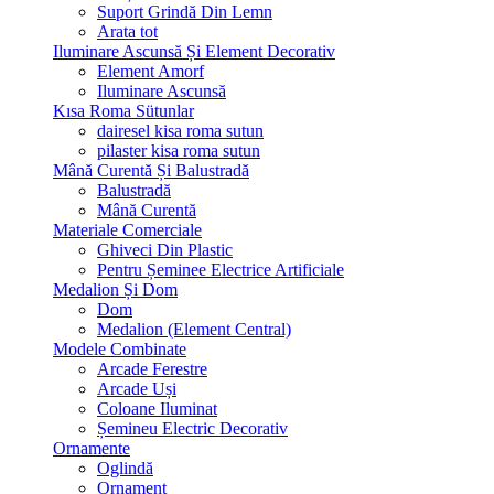
Suport Grindă Din Lemn
Arata tot
Iluminare Ascunsă Și Element Decorativ
Element Amorf
Iluminare Ascunsă
Kısa Roma Sütunlar
dairesel kisa roma sutun
pilaster kisa roma sutun
Mână Curentă Și Balustradă
Balustradă
Mână Curentă
Materiale Comerciale
Ghiveci Din Plastic
Pentru Șeminee Electrice Artificiale
Medalion Și Dom
Dom
Medalion (Element Central)
Modele Combinate
Arcade Ferestre
Arcade Uși
Coloane Iluminat
Șemineu Electric Decorativ
Ornamente
Oglindă
Ornament