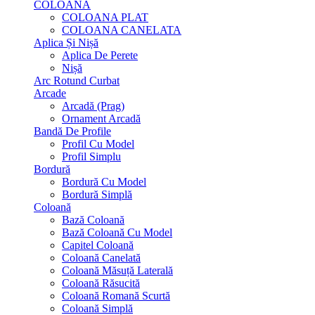
COLOANA
COLOANA PLAT
COLOANA CANELATA
Aplica Și Nișă
Aplica De Perete
Nișă
Arc Rotund Curbat
Arcade
Arcadă (Prag)
Ornament Arcadă
Bandă De Profile
Profil Cu Model
Profil Simplu
Bordură
Bordură Cu Model
Bordură Simplă
Coloană
Bază Coloană
Bază Coloană Cu Model
Capitel Coloană
Coloană Canelată
Coloană Măsuță Laterală
Coloană Răsucită
Coloană Romană Scurtă
Coloană Simplă