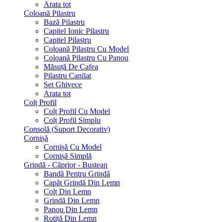
Arata tot
Coloană Pilastru
Bază Pilastru
Capitel Ionic Pilastru
Capitel Pilastru
Coloană Pilastru Cu Model
Coloană Pilastru Cu Panou
Măsuță De Cafea
Pilastru Canilat
Set Ghivece
Arata tot
Colț Profil
Colț Profil Cu Model
Colț Profil Simplu
Consolă (Suport Decorativ)
Cornișă
Cornișă Cu Model
Cornișă Simplă
Grindă - Căprior - Bustean
Bandă Pentru Grindă
Capăt Grindă Din Lemn
Colț Din Lemn
Grindă Din Lemn
Panou Din Lemn
Rotiță Din Lemn