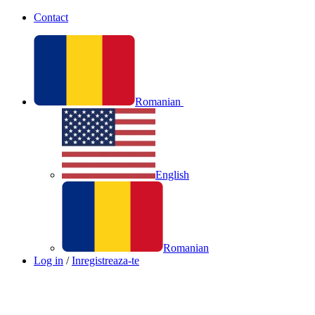
Contact
Romanian
English
Romanian
Log in
/
Inregistreaza-te