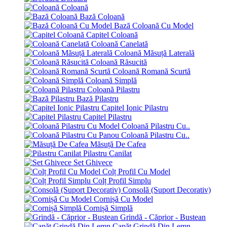
Coloană
Bază Coloană
Bază Coloană Cu Model
Capitel Coloană
Coloană Canelată
Coloană Măsuță Laterală
Coloană Răsucită
Coloană Romană Scurtă
Coloană Simplă
Coloană Pilastru
Bază Pilastru
Capitel Ionic Pilastru
Capitel Pilastru
Coloană Pilastru Cu..
Coloană Pilastru Cu..
Măsuță De Cafea
Pilastru Canilat
Set Ghivece
Colț Profil Cu Model
Colț Profil Simplu
Consolă (Suport Decorativ)
Cornișă Cu Model
Cornișă Simplă
Grindă - Căprior - Bustean
Capăt Grindă Din Lemn