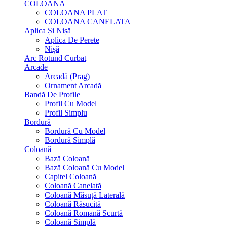
COLOANA
COLOANA PLAT
COLOANA CANELATA
Aplica Și Nișă
Aplica De Perete
Nișă
Arc Rotund Curbat
Arcade
Arcadă (Prag)
Ornament Arcadă
Bandă De Profile
Profil Cu Model
Profil Simplu
Bordură
Bordură Cu Model
Bordură Simplă
Coloană
Bază Coloană
Bază Coloană Cu Model
Capitel Coloană
Coloană Canelată
Coloană Măsuță Laterală
Coloană Răsucită
Coloană Romană Scurtă
Coloană Simplă