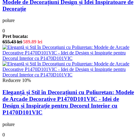
Modele de Decorațiuni Design și Idei Inspiratoare de
Decorație
polure
0
Pret bucata:
655.43
lei
589.89
lei
Reducere 10%
Eleganță și Stil în Decorațiuni cu Poliuretan: Modele
de Arcade Decorative P1470D101VIC - Idei de
Design și Inspirație pentru Decorul Interior cu
P1470D101VIC
polure
0