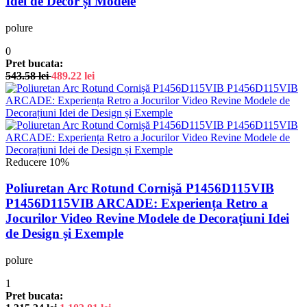
Idei de Decor și Modele
polure
0
Pret bucata:
543.58
lei
489.22
lei
Reducere 10%
Poliuretan Arc Rotund Cornișă P1456D115VIB
P1456D115VIB ARCADE: Experiența Retro a
Jocurilor Video Revine Modele de Decorațiuni Idei
de Design și Exemple
polure
1
Pret bucata: