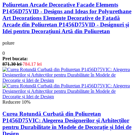
Poliuretan Arcade Decorative Facade Elements
P1456D75VID - Designs and Ideas for Polyurethane
Art Decorations Elemente Decorative de Fațadă
Arcade din Poliuretan P1456D75VID - Designuri și
Idei pentru Decorațiuni Artă din Poliuretan
polure
0
Pret bucata:
871.30
lei
784.17
lei
Reducere 10%
Curea Rotundă Curbată din Poliuretan
P1456D75VIC: Alegerea Designerilor și Arhitecților
pentru Durabilitate în Modele de Decorație și Idei de
Design