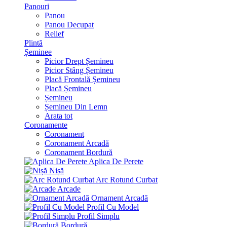
Panouri
Panou
Panou Decupat
Relief
Plintă
Șeminee
Picior Drept Șemineu
Picior Stâng Șemineu
Placă Frontală Șemineu
Placă Șemineu
Șemineu
Șemineu Din Lemn
Arata tot
Coronamente
Coronament
Coronament Arcadă
Coronament Bordură
Aplica De Perete
Nișă
Arc Rotund Curbat
Arcade
Ornament Arcadă
Profil Cu Model
Profil Simplu
Bordură