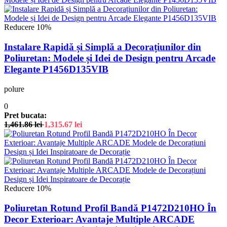
Reducere 10%
Instalare Rapidă și Simplă a Decorațiunilor din
Poliuretan: Modele și Idei de Design pentru Arcade
Elegante P1456D135VIB
polure
0
Pret bucata:
1,461.86
lei
1,315.67
lei
Reducere 10%
Poliuretan Rotund Profil Bandă P1472D210HO În
Decor Exterioar: Avantaje Multiple ARCADE