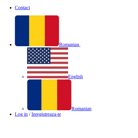
Contact
Romanian
English
Romanian
Log in
/
Inregistreaza-te