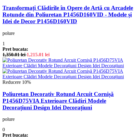
Transformați Clădirile în Opere de Artă cu Arcadele
Rotunde din Poliuretan P1456D160VID - Modele și
Idei de Decor P1456D160VID
polure
1
Pret bucata:
1,350.01
lei
1,215.01
lei
Reducere 10%
Poliuretan Decorativ Rotund Arcuit Cornișă
P1456D75VIA Exterioare Clădiri Modele
Decorațiuni Design Idei Decorațiuni
polure
0
Pret bucata: