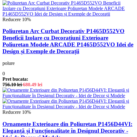
Reducere 10%
Poliuretan Arc Curbat Decorativ P1465D552VO
Beneficii Izolare cu Decorațiuni Exterioare
Poliuretan Modele ARCADE P1465D552VO Idei de
Design și Exemple de Decorații
polure
0
Pret bucata:
756.10
lei
680.49
lei
Reducere 10%
Ornamente Exterioare din Poliuretan P1456D44VI:
Eleganță și Funcționalitate în Designul Decorativ -