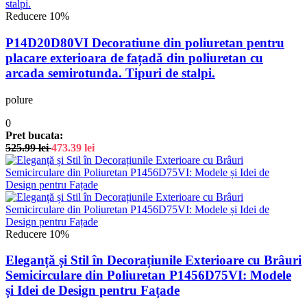
Reducere 10%
P14D20D80VI Decoratiune din poliuretan pentru
placare exterioara de fațadă din poliuretan cu
arcada semirotunda. Tipuri de stalpi.
polure
0
Pret bucata:
525.99
lei
473.39
lei
Reducere 10%
Eleganță și Stil în Decorațiunile Exterioare cu Brâuri
Semicirculare din Poliuretan P1456D75VI: Modele
și Idei de Design pentru Fațade