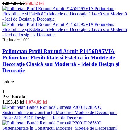
1,064.80
lei
958.32
lei
Reducere 10%
Poliuretan Profil Rotund Arcuit P1456D95VIA
Poliuretan: Flexibilitate și Estetică în Modele de
Decorație Clasică sau Modernă - Idei de Design și
Decorație
polure
1
Pret bucata:
1,193.43
lei
1,074.09
lei