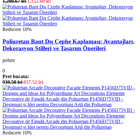
1,280.67
lei
1,152.60
lei
Reducere 10%
Poliuretan Bant Dış Cephe Kaplaması: Avantajları,
Dekorasyon Stilleri ve Tasarım Önerileri
polure
0
Pret bucata:
930.58
lei
837.52
lei
Reducere 10%