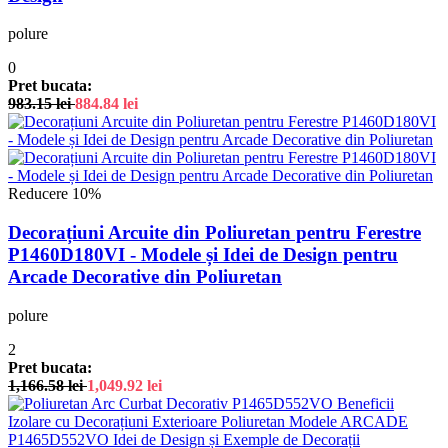
polure
0
Pret bucata:
983.15
lei
884.84
lei
Reducere 10%
Decorațiuni Arcuite din Poliuretan pentru Ferestre
P1460D180VI - Modele și Idei de Design pentru
Arcade Decorative din Poliuretan
polure
2
Pret bucata:
1,166.58
lei
1,049.92
lei