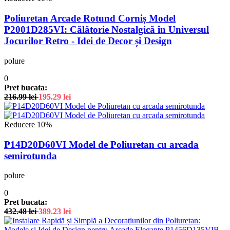
Poliuretan Arcade Rotund Corniș Model
P2001D285VI: Călătorie Nostalgică în Universul
Jocurilor Retro - Idei de Decor și Design
polure
0
Pret bucata:
216.99
lei
195.29
lei
Reducere 10%
P14D20D60VI Model de Poliuretan cu arcada
semirotunda
polure
0
Pret bucata:
432.48
lei
389.23
lei