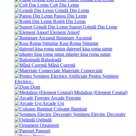
Colț Din Lemn
Grindă Din Lemn
Panou Din Lemn
Rotiță Din Lemn
Suport Grindă Din Lemn
Element Amorf
Iluminare Ascunsă
Kısa Roma Sütunlar
dairesel kisa roma sutun
pilaster kisa roma sutun
Balustradă
Mână Curentă
Materiale Comerciale
Pentru Șeminee
Electrice..
Dom
Medalion (Element Central)
Arcade Ferestre
Arcade Uși
Coloane Iluminat
Șemineu Electric Decorativ
Oglindă
Ornament
Panouri