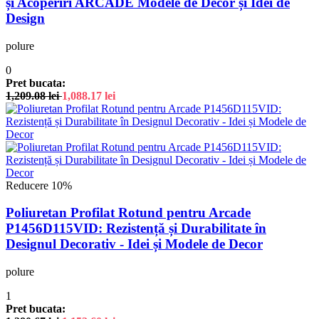
și Acoperiri ARCADE Modele de Decor și Idei de
Design
polure
0
Pret bucata:
1,209.08
lei
1,088.17
lei
Reducere 10%
Poliuretan Profilat Rotund pentru Arcade
P1456D115VID: Rezistență și Durabilitate în
Designul Decorativ - Idei și Modele de Decor
polure
1
Pret bucata: