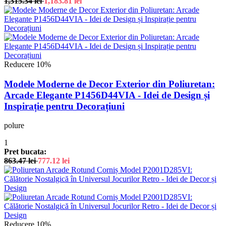
1,315.34
lei
1,183.81
lei
Reducere 10%
Modele Moderne de Decor Exterior din Poliuretan:
Arcade Elegante P1456D44VIA - Idei de Design și
Inspirație pentru Decorațiuni
polure
1
Pret bucata:
863.47
lei
777.12
lei
Reducere 10%