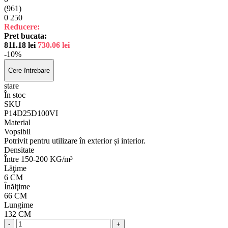
(961)
0
250
Reducere:
Pret bucata:
811.18
lei
730.06
lei
-10%
Cere întrebare
stare
În stoc
SKU
P14D25D100VI
Material
Vopsibil
Potrivit pentru utilizare în exterior și interior.
Densitate
Între 150-200 KG/m³
Lăţime
6 CM
Înălţime
66 CM
Lungime
132 CM
-
+