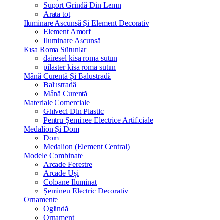
Suport Grindă Din Lemn
Arata tot
Iluminare Ascunsă Și Element Decorativ
Element Amorf
Iluminare Ascunsă
Kısa Roma Sütunlar
dairesel kisa roma sutun
pilaster kisa roma sutun
Mână Curentă Și Balustradă
Balustradă
Mână Curentă
Materiale Comerciale
Ghiveci Din Plastic
Pentru Șeminee Electrice Artificiale
Medalion Și Dom
Dom
Medalion (Element Central)
Modele Combinate
Arcade Ferestre
Arcade Uși
Coloane Iluminat
Șemineu Electric Decorativ
Ornamente
Oglindă
Ornament