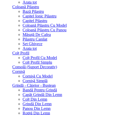
Arata tot
Coloană Pilastru
Bază Pilastru
Capitel Ionic Pilastru
Capitel Pilastru
Coloană Pilastru Cu Model
Coloană Pilastru Cu Panou
Măsuță De Cafea
Pilastru Canilat
Set Ghivece
Arata tot
Colț Profil
Colț Profil Cu Model
Colț Profil Simplu
Consolă (Suport Decorativ)
Cornișă
Cornișă Cu Model
Cornișă Simplă
Grindă - Căprior - Bustean
Bandă Pentru Grindă
Capăt Grindă Din Lemn
Colț Din Lemn
Grindă Din Lemn
Panou Din Lemn
Rotiță Din Lemn