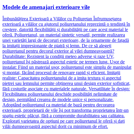
Modele de amenajari exterioare vile
Îmbunătățirea Exterioară a Vilălor cu Poliuretan Înfrumusețarea
exterioară a vilălor cu ajutorul poliuretanului reprezintă o tendință în
creștere, datorită flexibilității și durabilității pe care acest material le
oferă. Poliuretanul, un material sintetic versatil, permite realizarea
unei varietăți largi de decoruri exterioare, de la ornamente de fațadă
la imitații impresionante de piatră și lemn. De ce să alegeți
poliuretanul pentru decorul exterior al vilei dumneavoastră?
Durabilitate: Rezistent la condiții meteo adverse și raze UV,
poliuretanul își păstrează aspectul estetic pe termen lung. Ușor de
instalat: Fiind un material ușor, poliuretanul este simplu de manipulat
și montat, făcând procesul de renovare rapid și eficient. Imitații
realiste: Capacitatea poliuretanului de a imita textura și aspectul
pietrei sau lemnului permite obținerea unui design exterior sofisticat,
fără costurile asociate cu materialele naturale. Versatilitate în design:
Flexibilitatea poliuretanului deschide posibilități nelimitate de
design, permițând crearea de modele unice și personalizate.
Adoptând poliuretanul ca material de bază pentru decorarea
exterioară, proprietarii de vile își pot transforma proprietatea într-un
spațiu estetic plăcut, fără a compromite durabilitatea sau calitatea.
Explorați varietatea de opțiuni pe care poliuretanul le oferă și dați
vilăi dumneavoastră aspectul dorit cu minimum de efort.