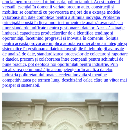
crucial pentru succesul în industria poliuretanului. Acest material
versatil, esențial în domenii variate precum auto, construcții și
mobilier, se confruntă cu provocarea majoră de a extrage modele
valoroase din date complexe pentru a stimula inovația. Problema
principală constă în lipsa unor instrumente de analiză avansată și a
unor standarde unificate pentru gestionarea datelor. Această situație
limitează capacitatea producătorilor de a identifica tendințe și
oportunități, încetinind progresul și inovația în domeniu. Soluția
pentru această provocare implică adoptarea unei abordări integrate și
sistematice în gestionarea datelor. Investițiile în tehnologii avansate
de analiză de date, standardizarea proceselor de colectare și raportare
a datelor, precum și colaborarea între companii pentru schimbul de
bune practici, pot debloca noi oportunități pentru industrie. Prin
focalizarea pe îmbunătățirea competențelor în analiza datelor,
industria poliuretanului poate accelera inovația și menține
competitivitatea pe termen lung, deschizând calea către un viitor mai
prosper și sustenabil.