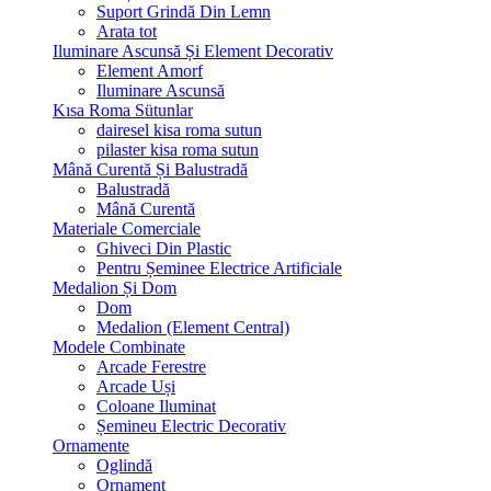
Suport Grindă Din Lemn
Arata tot
Iluminare Ascunsă Și Element Decorativ
Element Amorf
Iluminare Ascunsă
Kısa Roma Sütunlar
dairesel kisa roma sutun
pilaster kisa roma sutun
Mână Curentă Și Balustradă
Balustradă
Mână Curentă
Materiale Comerciale
Ghiveci Din Plastic
Pentru Șeminee Electrice Artificiale
Medalion Și Dom
Dom
Medalion (Element Central)
Modele Combinate
Arcade Ferestre
Arcade Uși
Coloane Iluminat
Șemineu Electric Decorativ
Ornamente
Oglindă
Ornament