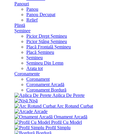
Panouri
Panou
Panou Decupat
Relief
Plintă
Șeminee
Picior Drept Șemineu
Picior Stâng Șemineu
Placă Frontală Șemineu
Placă Șemineu
Șemineu
Șemineu Din Lemn
Arata tot
Coronamente
Coronament
Coronament Arcadă
Coronament Bordură
Aplica De Perete
Nișă
Arc Rotund Curbat
Arcade
Ornament Arcadă
Profil Cu Model
Profil Simplu
Bordură