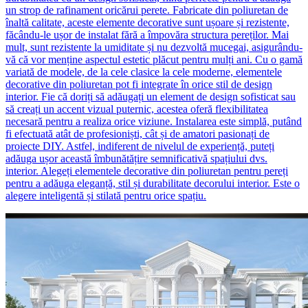
un strop de rafinament oricărui perete. Fabricate din poliuretan de
înaltă calitate, aceste elemente decorative sunt ușoare și rezistente,
făcându-le ușor de instalat fără a împovăra structura pereților. Mai
mult, sunt rezistente la umiditate și nu dezvoltă mucegai, asigurându-
vă că vor menține aspectul estetic plăcut pentru mulți ani. Cu o gamă
variată de modele, de la cele clasice la cele moderne, elementele
decorative din poliuretan pot fi integrate în orice stil de design
interior. Fie că doriți să adăugați un element de design sofisticat sau
să creați un accent vizual puternic, acestea oferă flexibilitatea
necesară pentru a realiza orice viziune. Instalarea este simplă, putând
fi efectuată atât de profesioniști, cât și de amatori pasionați de
proiecte DIY. Astfel, indiferent de nivelul de experiență, puteți
adăuga ușor această îmbunătățire semnificativă spațiului dvs.
interior. Alegeți elementele decorative din poliuretan pentru pereți
pentru a adăuga eleganță, stil și durabilitate decorului interior. Este o
alegere inteligentă și stilată pentru orice spațiu.