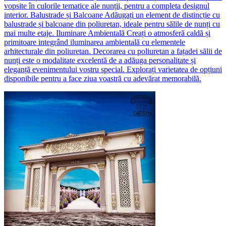
vopsite în culorile tematice ale nunții, pentru a completa designul
interior. Balustrade și Balcoane Adăugați un element de distincție cu
balustrade și balcoane din poliuretan, ideale pentru sălile de nunți cu
mai multe etaje. Iluminare Ambientală Creați o atmosferă caldă și
primitoare integrând iluminarea ambientală cu elementele
arhitecturale din poliuretan. Decorarea cu poliuretan a fațadei sălii de
nunți este o modalitate excelentă de a adăuga personalitate și
eleganță evenimentului vostru special. Explorați varietatea de opțiuni
disponibile pentru a face ziua voastră cu adevărat memorabilă.