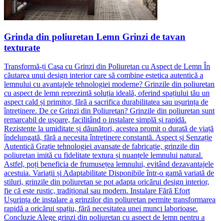
Grinda din poliuretan Lemn Grinzi de tavan
texturate
Transformă-ți Casa cu Grinzi din Poliuretan cu Aspect de Lemn În
căutarea unui design interior care să combine estetica autentică a
lemnului cu avantajele tehnologiei moderne? Grinzile din poliuretan
cu aspect de lemn reprezintă soluția ideală, oferind spațiului tău un
aspect cald și primitor, fără a sacrifica durabilitatea sau ușurința de
întreținere. De ce Grinzi din Poliuretan? Grinzile din poliuretan sunt
remarcabil de ușoare, facilitând o instalare simplă și rapidă.
Rezistente la umiditate și dăunători, acestea promit o durată de viață
îndelungată, fără a necesita întreținere constantă. Aspect și Senzație
Autentică Grație tehnologiei avansate de fabricație, grinzile din
poliuretan imită cu fidelitate textura și nuanțele lemnului natural.
Astfel, poți beneficia de frumusețea lemnului, evitând dezavantajele
acestuia. Variații și Adaptabilitate Disponibile într-o gamă variată de
stiluri, grinzile din poliuretan se pot adapta oricărui design interior,
fie că este rustic, tradițional sau modern. Instalare Fără Efort
Ușurința de instalare a grinzilor din poliuretan permite transformarea
rapidă a oricărui spațiu, fără necesitatea unei munci laborioase.
Concluzie Alege grinzi din poliuretan cu aspect de lemn pentru a