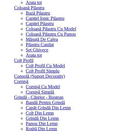
Arata tot
Coloană Pilastru
Bază Pilastru
Capitel Ionic Pilastru
Capitel Pilastru
Coloană Pilastru Cu Model
Coloană Pilastru Cu Panou
Măsuță De Cafea
Pilastru Canilat
Set Ghivece
Arata tot
Colț Profil
Colț Profil Cu Model
Colț Profil Simplu
Consolă (Suport Decorativ)
Cornișă
Cornișă Cu Model
Cornișă Simplă
Grindă - Căprior - Bustean
Bandă Pentru Grindă
Capăt Grindă Din Lemn
Colț Din Lemn
Grindă Din Lemn
Panou Din Lemn
Rotiță Din Lemn