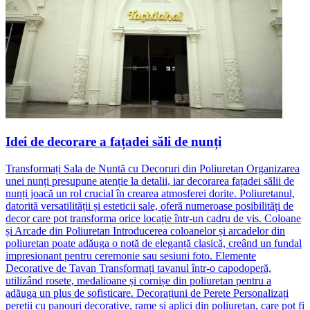
Idei de decorare a fațadei săli de nunți
Transformați Sala de Nuntă cu Decoruri din Poliuretan Organizarea
unei nunți presupune atenție la detalii, iar decorarea fațadei sălii de
nunți joacă un rol crucial în crearea atmosferei dorite. Poliuretanul,
datorită versatilității și esteticii sale, oferă numeroase posibilități de
decor care pot transforma orice locație într-un cadru de vis. Coloane
și Arcade din Poliuretan Introducerea coloanelor și arcadelor din
poliuretan poate adăuga o notă de eleganță clasică, creând un fundal
impresionant pentru ceremonie sau sesiuni foto. Elemente
Decorative de Tavan Transformați tavanul într-o capodoperă,
utilizând rosete, medalioane și cornișe din poliuretan pentru a
adăuga un plus de sofisticare. Decorațiuni de Perete Personalizați
pereții cu panouri decorative, rame și aplici din poliuretan, care pot fi