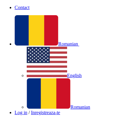
Contact
Romanian
English
Romanian
Log in
/
Inregistreaza-te