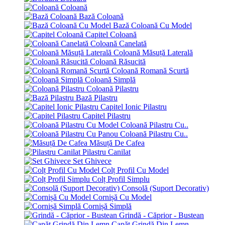
Coloană
Bază Coloană
Bază Coloană Cu Model
Capitel Coloană
Coloană Canelată
Coloană Măsuță Laterală
Coloană Răsucită
Coloană Romană Scurtă
Coloană Simplă
Coloană Pilastru
Bază Pilastru
Capitel Ionic Pilastru
Capitel Pilastru
Coloană Pilastru Cu..
Coloană Pilastru Cu..
Măsuță De Cafea
Pilastru Canilat
Set Ghivece
Colț Profil Cu Model
Colț Profil Simplu
Consolă (Suport Decorativ)
Cornișă Cu Model
Cornișă Simplă
Grindă - Căprior - Bustean
Capăt Grindă Din Lemn