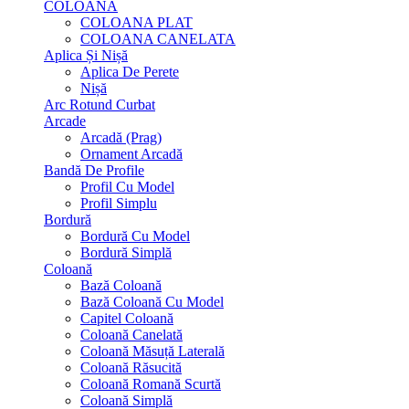
COLOANA
COLOANA PLAT
COLOANA CANELATA
Aplica Și Nișă
Aplica De Perete
Nișă
Arc Rotund Curbat
Arcade
Arcadă (Prag)
Ornament Arcadă
Bandă De Profile
Profil Cu Model
Profil Simplu
Bordură
Bordură Cu Model
Bordură Simplă
Coloană
Bază Coloană
Bază Coloană Cu Model
Capitel Coloană
Coloană Canelată
Coloană Măsuță Laterală
Coloană Răsucită
Coloană Romană Scurtă
Coloană Simplă