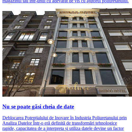
magazinul tău într-unul cu adevărat de vis cu ajutorul poliuretanului.
Nu se poate găsi cheia de date
Deblocarea Potențialului de Inovare în Industria Poliuretanului prin
Analiza Datelor Într-o eră definită de transformări tehnologice
rapide, capacitatea de a interpreta și utiliza datele devine un factor