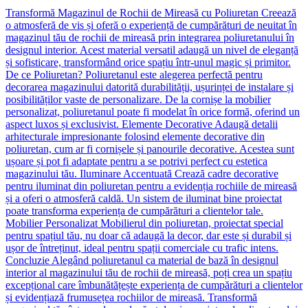
Transformă Magazinul de Rochii de Mireasă cu Poliuretan Creează
o atmosferă de vis și oferă o experiență de cumpărături de neuitat în
magazinul tău de rochii de mireasă prin integrarea poliuretanului în
designul interior. Acest material versatil adaugă un nivel de eleganță
și sofisticare, transformând orice spațiu într-unul magic și primitor.
De ce Poliuretan? Poliuretanul este alegerea perfectă pentru
decorarea magazinului datorită durabilității, ușurinței de instalare și
posibilităților vaste de personalizare. De la cornișe la mobilier
personalizat, poliuretanul poate fi modelat în orice formă, oferind un
aspect luxos și exclusivist. Elemente Decorative Adaugă detalii
arhitecturale impresionante folosind elemente decorative din
poliuretan, cum ar fi cornișele și panourile decorative. Acestea sunt
ușoare și pot fi adaptate pentru a se potrivi perfect cu estetica
magazinului tău. Iluminare Accentuată Crează cadre decorative
pentru iluminat din poliuretan pentru a evidenția rochiile de mireasă
și a oferi o atmosferă caldă. Un sistem de iluminat bine proiectat
poate transforma experiența de cumpărături a clientelor tale.
Mobilier Personalizat Mobilierul din poliuretan, proiectat special
pentru spațiul tău, nu doar că adaugă la decor, dar este și durabil și
ușor de întreținut, ideal pentru spații comerciale cu trafic intens.
Concluzie Alegând poliuretanul ca material de bază în designul
interior al magazinului tău de rochii de mireasă, poți crea un spațiu
excepțional care îmbunătățește experiența de cumpărături a clientelor
și evidențiază frumusețea rochiilor de mireasă. Transformă