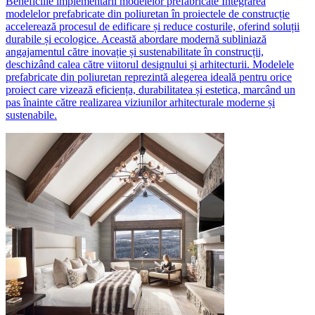
Beneficiile implementării modelelor prefabricate Integrarea
modelelor prefabricate din poliuretan în proiectele de construcție
accelerează procesul de edificare și reduce costurile, oferind soluții
durabile și ecologice. Această abordare modernă subliniază
angajamentul către inovație și sustenabilitate în construcții,
deschizând calea către viitorul designului și arhitecturii. Modelele
prefabricate din poliuretan reprezintă alegerea ideală pentru orice
proiect care vizează eficiența, durabilitatea și estetica, marcând un
pas înainte către realizarea viziunilor arhitecturale moderne și
sustenabile.