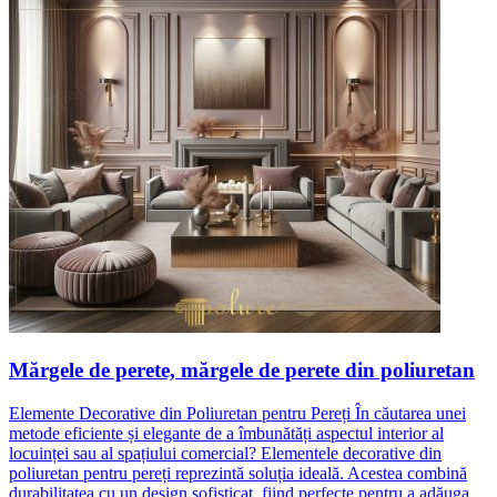
Mărgele de perete, mărgele de perete din poliuretan
Elemente Decorative din Poliuretan pentru Pereți În căutarea unei
metode eficiente și elegante de a îmbunătăți aspectul interior al
locuinței sau al spațiului comercial? Elementele decorative din
poliuretan pentru pereți reprezintă soluția ideală. Acestea combină
durabilitatea cu un design sofisticat, fiind perfecte pentru a adăuga