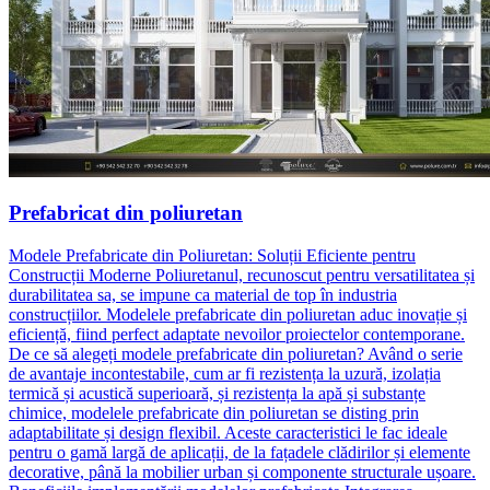
Prefabricat din poliuretan
Modele Prefabricate din Poliuretan: Soluții Eficiente pentru
Construcții Moderne Poliuretanul, recunoscut pentru versatilitatea și
durabilitatea sa, se impune ca material de top în industria
construcțiilor. Modelele prefabricate din poliuretan aduc inovație și
eficiență, fiind perfect adaptate nevoilor proiectelor contemporane.
De ce să alegeți modele prefabricate din poliuretan? Având o serie
de avantaje incontestabile, cum ar fi rezistența la uzură, izolația
termică și acustică superioară, și rezistența la apă și substanțe
chimice, modelele prefabricate din poliuretan se disting prin
adaptabilitate și design flexibil. Aceste caracteristici le fac ideale
pentru o gamă largă de aplicații, de la fațadele clădirilor și elemente
decorative, până la mobilier urban și componente structurale ușoare.