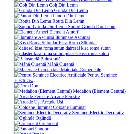
Colț Din Lemn
Grindă Din Lemn
Panou Din Lemn
Rotiță Din Lemn
Suport Grindă Din Lemn
Element Amorf
Iluminare Ascunsă
Kısa Roma Sütunlar
dairesel kisa roma sutun
pilaster kisa roma sutun
Balustradă
Mână Curentă
Materiale Comerciale
Pentru Șeminee
Electrice..
Dom
Medalion (Element Central)
Arcade Ferestre
Arcade Uși
Coloane Iluminat
Șemineu Electric Decorativ
Oglindă
Ornament
Panouri