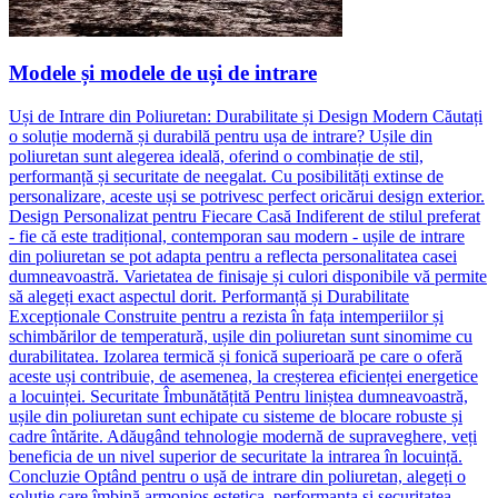
Modele și modele de uși de intrare
Uși de Intrare din Poliuretan: Durabilitate și Design Modern Căutați
o soluție modernă și durabilă pentru ușa de intrare? Ușile din
poliuretan sunt alegerea ideală, oferind o combinație de stil,
performanță și securitate de neegalat. Cu posibilități extinse de
personalizare, aceste uși se potrivesc perfect oricărui design exterior.
Design Personalizat pentru Fiecare Casă Indiferent de stilul preferat
- fie că este tradițional, contemporan sau modern - ușile de intrare
din poliuretan se pot adapta pentru a reflecta personalitatea casei
dumneavoastră. Varietatea de finisaje și culori disponibile vă permite
să alegeți exact aspectul dorit. Performanță și Durabilitate
Excepționale Construite pentru a rezista în fața intemperiilor și
schimbărilor de temperatură, ușile din poliuretan sunt sinomime cu
durabilitatea. Izolarea termică și fonică superioară pe care o oferă
aceste uși contribuie, de asemenea, la creșterea eficienței energetice
a locuinței. Securitate Îmbunătățită Pentru liniștea dumneavoastră,
ușile din poliuretan sunt echipate cu sisteme de blocare robuste și
cadre întărite. Adăugând tehnologie modernă de supraveghere, veți
beneficia de un nivel superior de securitate la intrarea în locuință.
Concluzie Optând pentru o ușă de intrare din poliuretan, alegeți o
soluție care îmbină armonios estetica, performanța și securitatea.