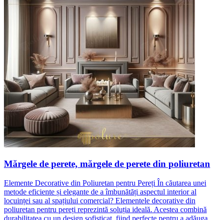
Mărgele de perete, mărgele de perete din poliuretan
Elemente Decorative din Poliuretan pentru Pereți În căutarea unei
metode eficiente și elegante de a îmbunătăți aspectul interior al
locuinței sau al spațiului comercial? Elementele decorative din
poliuretan pentru pereți reprezintă soluția ideală. Acestea combină
durabilitatea cu un design sofisticat, fiind perfecte pentru a adăuga