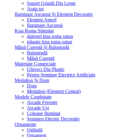
Suport Grindă Din Lemn
Arata tot
Iluminare Ascunsă Și Element Decorativ
Element Amorf
Iluminare Ascunsă
Kısa Roma Sütunlar
dairesel kisa roma sutun
pilaster kisa roma sutun
Mână Curentă Și Balustradă
Balustradă
Mână Curentă
Materiale Comerciale
Ghiveci Din Plastic
Pentru Șeminee Electrice Artificiale
Medalion Și Dom
Dom
Medalion (Element Central)
Modele Combinate
Arcade Ferestre
Arcade Uși
Coloane Iluminat
Șemineu Electric Decorativ
Ornamente
Oglindă
Ornament