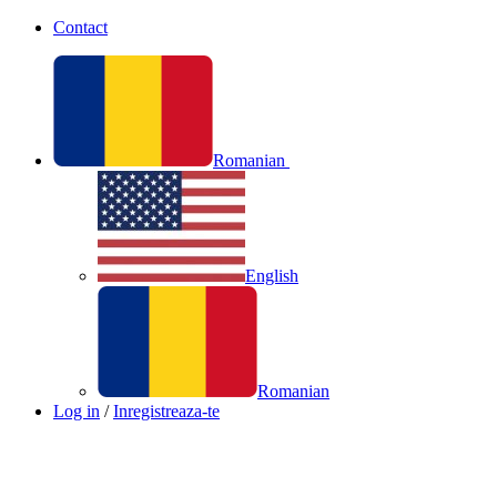
Contact
Romanian
English
Romanian
Log in
/
Inregistreaza-te