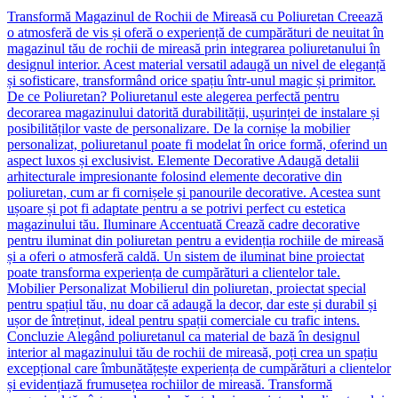
Transformă Magazinul de Rochii de Mireasă cu Poliuretan Creează
o atmosferă de vis și oferă o experiență de cumpărături de neuitat în
magazinul tău de rochii de mireasă prin integrarea poliuretanului în
designul interior. Acest material versatil adaugă un nivel de eleganță
și sofisticare, transformând orice spațiu într-unul magic și primitor.
De ce Poliuretan? Poliuretanul este alegerea perfectă pentru
decorarea magazinului datorită durabilității, ușurinței de instalare și
posibilităților vaste de personalizare. De la cornișe la mobilier
personalizat, poliuretanul poate fi modelat în orice formă, oferind un
aspect luxos și exclusivist. Elemente Decorative Adaugă detalii
arhitecturale impresionante folosind elemente decorative din
poliuretan, cum ar fi cornișele și panourile decorative. Acestea sunt
ușoare și pot fi adaptate pentru a se potrivi perfect cu estetica
magazinului tău. Iluminare Accentuată Crează cadre decorative
pentru iluminat din poliuretan pentru a evidenția rochiile de mireasă
și a oferi o atmosferă caldă. Un sistem de iluminat bine proiectat
poate transforma experiența de cumpărături a clientelor tale.
Mobilier Personalizat Mobilierul din poliuretan, proiectat special
pentru spațiul tău, nu doar că adaugă la decor, dar este și durabil și
ușor de întreținut, ideal pentru spații comerciale cu trafic intens.
Concluzie Alegând poliuretanul ca material de bază în designul
interior al magazinului tău de rochii de mireasă, poți crea un spațiu
excepțional care îmbunătățește experiența de cumpărături a clientelor
și evidențiază frumusețea rochiilor de mireasă. Transformă