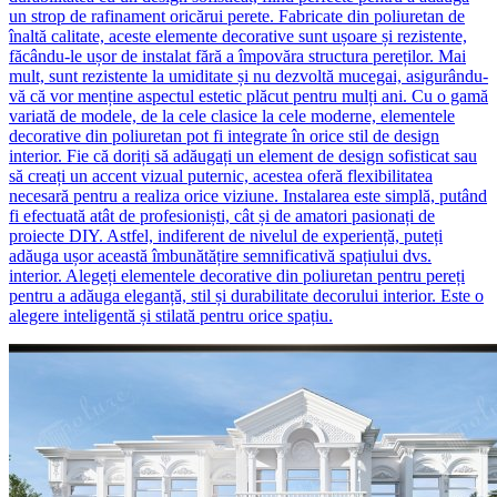
un strop de rafinament oricărui perete. Fabricate din poliuretan de
înaltă calitate, aceste elemente decorative sunt ușoare și rezistente,
făcându-le ușor de instalat fără a împovăra structura pereților. Mai
mult, sunt rezistente la umiditate și nu dezvoltă mucegai, asigurându-
vă că vor menține aspectul estetic plăcut pentru mulți ani. Cu o gamă
variată de modele, de la cele clasice la cele moderne, elementele
decorative din poliuretan pot fi integrate în orice stil de design
interior. Fie că doriți să adăugați un element de design sofisticat sau
să creați un accent vizual puternic, acestea oferă flexibilitatea
necesară pentru a realiza orice viziune. Instalarea este simplă, putând
fi efectuată atât de profesioniști, cât și de amatori pasionați de
proiecte DIY. Astfel, indiferent de nivelul de experiență, puteți
adăuga ușor această îmbunătățire semnificativă spațiului dvs.
interior. Alegeți elementele decorative din poliuretan pentru pereți
pentru a adăuga eleganță, stil și durabilitate decorului interior. Este o
alegere inteligentă și stilată pentru orice spațiu.