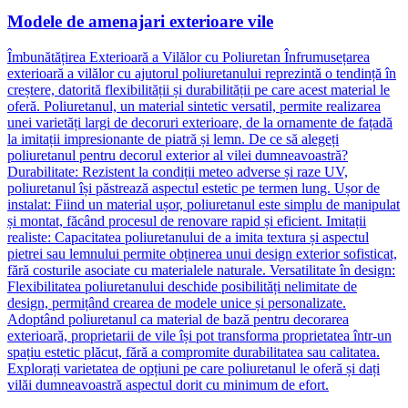
Modele de amenajari exterioare vile
Îmbunătățirea Exterioară a Vilălor cu Poliuretan Înfrumusețarea
exterioară a vilălor cu ajutorul poliuretanului reprezintă o tendință în
creștere, datorită flexibilității și durabilității pe care acest material le
oferă. Poliuretanul, un material sintetic versatil, permite realizarea
unei varietăți largi de decoruri exterioare, de la ornamente de fațadă
la imitații impresionante de piatră și lemn. De ce să alegeți
poliuretanul pentru decorul exterior al vilei dumneavoastră?
Durabilitate: Rezistent la condiții meteo adverse și raze UV,
poliuretanul își păstrează aspectul estetic pe termen lung. Ușor de
instalat: Fiind un material ușor, poliuretanul este simplu de manipulat
și montat, făcând procesul de renovare rapid și eficient. Imitații
realiste: Capacitatea poliuretanului de a imita textura și aspectul
pietrei sau lemnului permite obținerea unui design exterior sofisticat,
fără costurile asociate cu materialele naturale. Versatilitate în design:
Flexibilitatea poliuretanului deschide posibilități nelimitate de
design, permițând crearea de modele unice și personalizate.
Adoptând poliuretanul ca material de bază pentru decorarea
exterioară, proprietarii de vile își pot transforma proprietatea într-un
spațiu estetic plăcut, fără a compromite durabilitatea sau calitatea.
Explorați varietatea de opțiuni pe care poliuretanul le oferă și dați
vilăi dumneavoastră aspectul dorit cu minimum de efort.