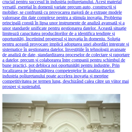
crucial pentru succesul în industria poliuretanului. Acest material
versatil, esențial în domenii variate precum auto, construcții și
mobilier, se confruntă cu provocarea majoră de a extrage modele
valoroase din date complexe pentru a stimula inovația. Problema
principală constă în lipsa unor instrumente de analiză avansată și a
unor standarde unificate pentru gestionarea datelor. Această situație
limitează capacitatea producătorilor de a identifica tendințe și
oportunități, încetinind progresul și inovația în domeniu. Soluția
pentru această provocare implică adoptarea unei abordări integrate și
sistematice în gestionarea datelor. Investițiile în tehnologii avansate
de analiză de date, standardizarea proceselor de colectare și raportare
a datelor, precum și colaborarea între companii pentru schimbul de
bune practici, pot debloca noi oportunități pentru industrie. Prin
focalizarea pe îmbunătățirea competențelor în analiza datelor,
industria poliuretanului poate accelera inovația și menține
competitivitatea pe termen lung, deschizând calea către un viitor mai
prosper și sustenabil.