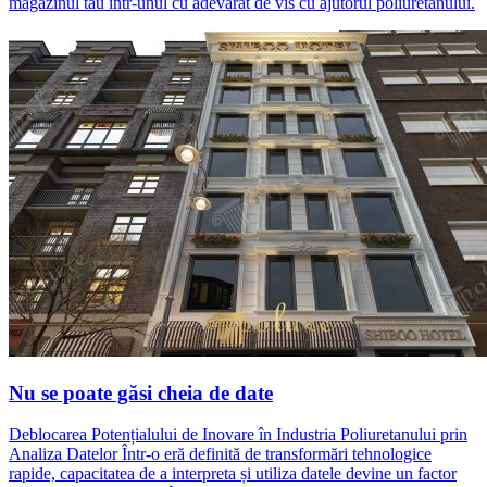
magazinul tău într-unul cu adevărat de vis cu ajutorul poliuretanului.
Nu se poate găsi cheia de date
Deblocarea Potențialului de Inovare în Industria Poliuretanului prin
Analiza Datelor Într-o eră definită de transformări tehnologice
rapide, capacitatea de a interpreta și utiliza datele devine un factor