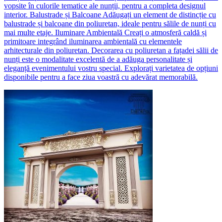
vopsite în culorile tematice ale nunții, pentru a completa designul
interior. Balustrade și Balcoane Adăugați un element de distincție cu
balustrade și balcoane din poliuretan, ideale pentru sălile de nunți cu
mai multe etaje. Iluminare Ambientală Creați o atmosferă caldă și
primitoare integrând iluminarea ambientală cu elementele
arhitecturale din poliuretan. Decorarea cu poliuretan a fațadei sălii de
nunți este o modalitate excelentă de a adăuga personalitate și
eleganță evenimentului vostru special. Explorați varietatea de opțiuni
disponibile pentru a face ziua voastră cu adevărat memorabilă.