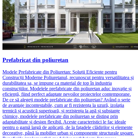
Prefabricat din poliuretan
Modele Prefabricate din Poliuretan: Soluții Eficiente pentru
Construcții Moderne Poliuretanul, recunoscut pentru versatilitatea și
durabilitatea sa, se impune ca material de top în industria
construcțiilor. Modelele prefabricate din poliuretan aduc inovație și
eficiență, fiind perfect adaptate nevoilor proiectelor contemporane.
De ce să alegeți modele prefabricate din poliuretan? Având o serie
de avantaje incontestabile, cum ar fi rezistența la uzură, izolația
termică și acustică superioară, și rezistența la apă și substanțe
chimice, modelele prefabricate din poliuretan se disting prin
adaptabilitate și design flexibil. Aceste caracteristici le fac ideale
pentru o gamă largă de aplicații, de la fațadele clădirilor și elemente
decorative, până la mobilier urban și componente structurale ușoare.