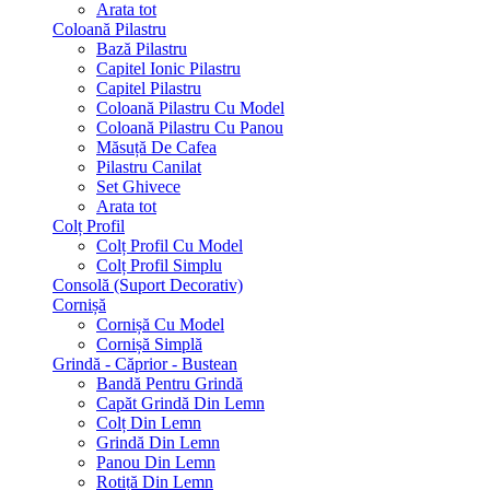
Arata tot
Coloană Pilastru
Bază Pilastru
Capitel Ionic Pilastru
Capitel Pilastru
Coloană Pilastru Cu Model
Coloană Pilastru Cu Panou
Măsuță De Cafea
Pilastru Canilat
Set Ghivece
Arata tot
Colț Profil
Colț Profil Cu Model
Colț Profil Simplu
Consolă (Suport Decorativ)
Cornișă
Cornișă Cu Model
Cornișă Simplă
Grindă - Căprior - Bustean
Bandă Pentru Grindă
Capăt Grindă Din Lemn
Colț Din Lemn
Grindă Din Lemn
Panou Din Lemn
Rotiță Din Lemn