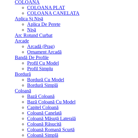
COLOANA
COLOANA PLAT
COLOANA CANELATA
Aplica Și Nișă
Aplica De Perete
Nișă
Arc Rotund Curbat
Arcade
Arcadă (Prag)
Ornament Arcadă
Bandă De Profile
Profil Cu Model
Profil Simplu
Bordură
Bordură Cu Model
Bordură Simplă
Coloană
Bază Coloană
Bază Coloană Cu Model
Capitel Coloană
Coloană Canelată
Coloană Măsuță Laterală
Coloană Răsucită
Coloană Romană Scurtă
Coloană Simplă