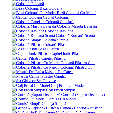
Coloană
Bază Coloană
Bază Coloană Cu Model
Capitel Coloană
Coloană Canelată
Coloană Măsuță Laterală
Coloană Răsucită
Coloană Romană Scurtă
Coloană Simplă
Coloană Pilastru
Bază Pilastru
Capitel Ionic Pilastru
Capitel Pilastru
Coloană Pilastru Cu..
Coloană Pilastru Cu..
Măsuță De Cafea
Pilastru Canilat
Set Ghivece
Colț Profil Cu Model
Colț Profil Simplu
Consolă (Suport Decorativ)
Cornișă Cu Model
Cornișă Simplă
Grindă - Căprior - Bustean
Capăt Grindă Din Lemn