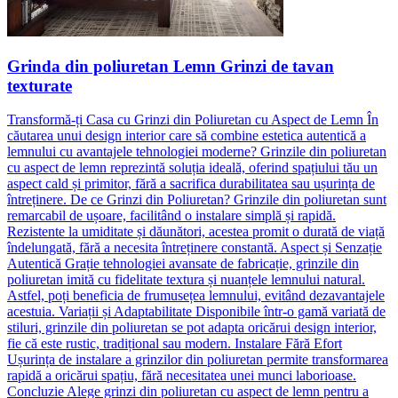
Grinda din poliuretan Lemn Grinzi de tavan
texturate
Transformă-ți Casa cu Grinzi din Poliuretan cu Aspect de Lemn În
căutarea unui design interior care să combine estetica autentică a
lemnului cu avantajele tehnologiei moderne? Grinzile din poliuretan
cu aspect de lemn reprezintă soluția ideală, oferind spațiului tău un
aspect cald și primitor, fără a sacrifica durabilitatea sau ușurința de
întreținere. De ce Grinzi din Poliuretan? Grinzile din poliuretan sunt
remarcabil de ușoare, facilitând o instalare simplă și rapidă.
Rezistente la umiditate și dăunători, acestea promit o durată de viață
îndelungată, fără a necesita întreținere constantă. Aspect și Senzație
Autentică Grație tehnologiei avansate de fabricație, grinzile din
poliuretan imită cu fidelitate textura și nuanțele lemnului natural.
Astfel, poți beneficia de frumusețea lemnului, evitând dezavantajele
acestuia. Variații și Adaptabilitate Disponibile într-o gamă variată de
stiluri, grinzile din poliuretan se pot adapta oricărui design interior,
fie că este rustic, tradițional sau modern. Instalare Fără Efort
Ușurința de instalare a grinzilor din poliuretan permite transformarea
rapidă a oricărui spațiu, fără necesitatea unei munci laborioase.
Concluzie Alege grinzi din poliuretan cu aspect de lemn pentru a