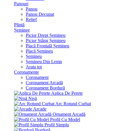
Panouri
Panou
Panou Decupat
Relief
Plintă
Șeminee
Picior Drept Șemineu
Picior Stâng Șemineu
Placă Frontală Șemineu
Placă Șemineu
Șemineu
Șemineu Din Lemn
Arata tot
Coronamente
Coronament
Coronament Arcadă
Coronament Bordură
Aplica De Perete
Nișă
Arc Rotund Curbat
Arcade
Ornament Arcadă
Profil Cu Model
Profil Simplu
Bordură