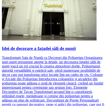
Idei de decorare a fațadei săli de nunți
Transformați Sala de Nuntă cu Decoruri din Poliuretan Organizarea
unei nunți presupune atenție la detalii, iar decorarea fațadei sălii de
nunți joacă un rol crucial în crearea atmosferei dorite. Poliuretanul,
datorită versatilității și esteticii sale, oferă numeroase posibilități de
decor care pot transforma orice locație într-un cadru de vis. Coloane
și Arcade din Poliuretan Introducerea coloanelor și arcadelor din
poliuretan poate adăuga o notă de eleganță clasică, creând un fundal
impresionant pentru ceremonie sau sesiuni foto. Elemente
Decorative de Tavan Transformați tavanul într-o capodoperă,
utilizând rosete, medalioane și cornișe din poliuretan pentru a
adăuga un plus de sofisticare. Decorațiuni de Perete Personalizați
pereții cu panouri decorative, rame și aplici din poliuretan, care pot fi