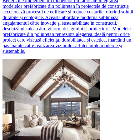
Beneficiile implementării modelelor prefabricate Integrarea
modelelor prefabricate din poliuretan în proiectele de construcție
accelerează procesul de edificare și reduce costurile, oferind soluții
durabile și ecologice. Această abordare modernă subliniază
angajamentul către inovație și sustenabilitate în construcții,
deschizând calea către viitorul designului și arhitecturii. Modelele
prefabricate din poliuretan reprezintă alegerea ideală pentru orice
proiect care vizează eficiența, durabilitatea și estetica, marcând un
pas înainte către realizarea viziunilor arhitecturale moderne și
sustenabile.