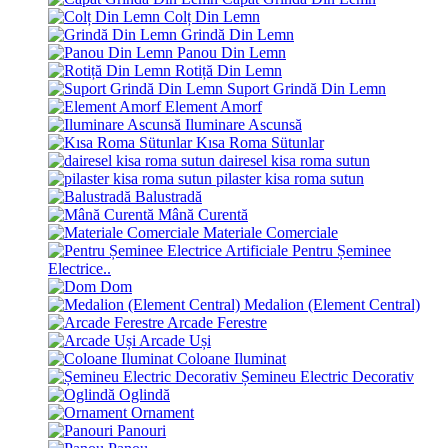
Colț Din Lemn
Grindă Din Lemn
Panou Din Lemn
Rotiță Din Lemn
Suport Grindă Din Lemn
Element Amorf
Iluminare Ascunsă
Kısa Roma Sütunlar
dairesel kisa roma sutun
pilaster kisa roma sutun
Balustradă
Mână Curentă
Materiale Comerciale
Pentru Șeminee
Electrice..
Dom
Medalion (Element Central)
Arcade Ferestre
Arcade Uși
Coloane Iluminat
Șemineu Electric Decorativ
Oglindă
Ornament
Panouri